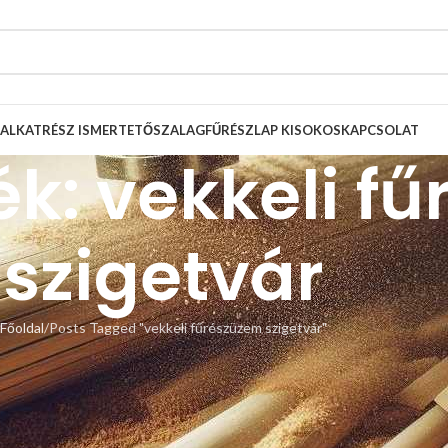
ALKATRÉSZ ISMERTETŐ
SZALAGFŰRÉSZLAP KISOKOS
KAPCSOLAT
ék: vekkeli f
szigetvár
Főoldal
Posts Tagged "vekkeli fűrészüzem szigetvár"