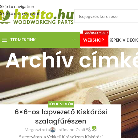
Skip to navigation
Skip to main content
VÁSÁROLJ MOST!
TERMÉKEINK
WEBSHOP
KÉPEK, VIDEÓK
Archív címk
KÉPEK, VIDEÓK
6×6-os lapvezető Kiskőrösi
szalagfűrészen
2
Megosztotta
Hoffmann Zsolt
Szigetváron, a Vekkeli fűrészüzem Kiskőrösi