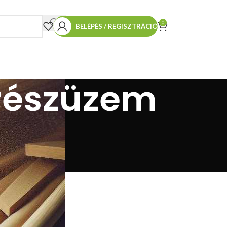
0
BELÉPÉS / REGISZTRÁCIÓ
űrészüzem