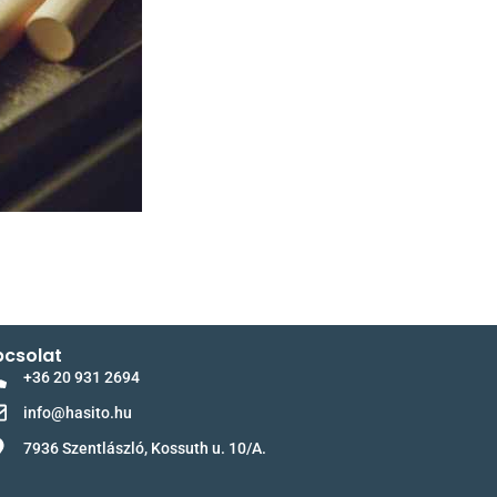
csolat
+36 20 931 2694
info@hasito.hu
7936 Szentlászló, Kossuth u. 10/A.