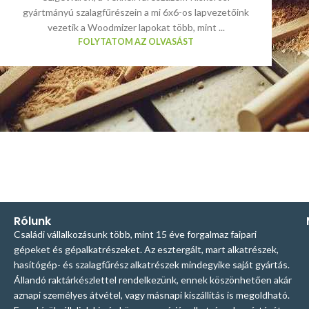
gyártmányú szalagfűrészein a mi 6x6-os lapvezetőink
vezetik a Woodmizer lapokat több, mint ...
FOLYTATOM AZ OLVASÁST
Rólunk
Családi vállalkozásunk több, mint 15 éve forgalmaz faipari
gépeket és gépalkatrészeket. Az esztergált, mart alkatrészek,
hasítógép- és szalagfűrész alkatrészek mindegyike saját gyártás.
Állandó raktárkészlettel rendelkezünk, ennek köszönhetően akár
aznapi személyes átvétel, vagy másnapi kiszállítás is megoldható.