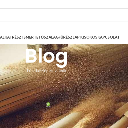
ALKATRÉSZ ISMERTETŐ
SZALAGFŰRÉSZLAP KISOKOS
KAPCSOLAT
Blog
Főoldal
Képek, videók
, VIDEÓK
ine lapvezető csere – vásárlói
tók
0
 Zsolt
Be február 24, 2026
 lapvezetőjét cserélte le az
5×5-ös lapvezető
nkre. A fűrészgépre
meg. A konzolt is vevőnk készítette. Köszönjük a képeket és jó munkát