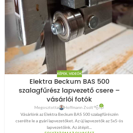
KÉPEK, VIDEÓK
Elektra Beckum BAS 500
szalagfűrész lapvezető csere –
vásárlói fotók
0
Megosztotta
Hoffmann Zsolt
Vásárlónk az Elektra Beckum BAS 500 szalagfűrészén
cserélte le a gyári lapvezetőket. Az új lapvezetők az 5x5-ös
lapvezetőink. Az átépít...