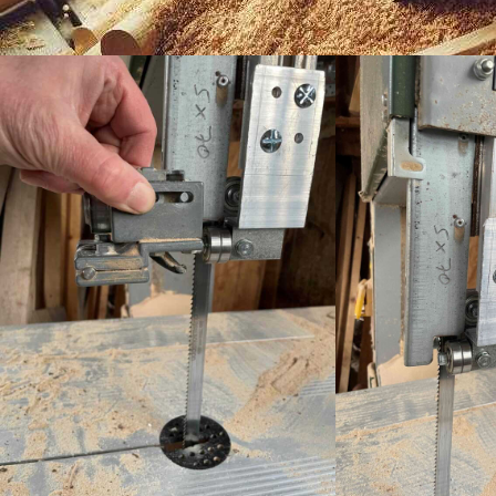
kívánunk a géppel!