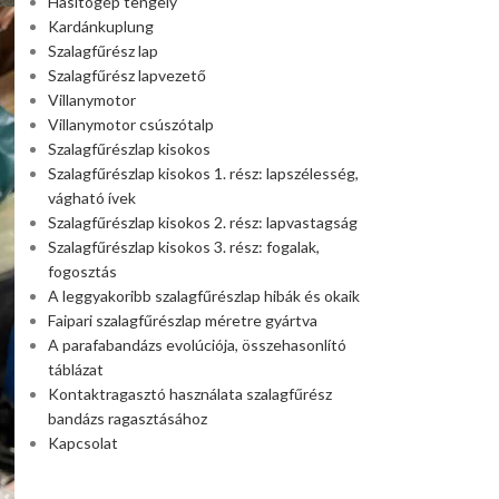
Hasítógép tengely
Kardánkuplung
Szalagfűrész lap
Szalagfűrész lapvezető
Villanymotor
Villanymotor csúszótalp
Szalagfűrészlap kisokos
Szalagfűrészlap kisokos 1. rész: lapszélesség,
vágható ívek
Szalagfűrészlap kisokos 2. rész: lapvastagság
Szalagfűrészlap kisokos 3. rész: fogalak,
fogosztás
A leggyakoribb szalagfűrészlap hibák és okaik
Faipari szalagfűrészlap méretre gyártva
A parafabandázs evolúciója, összehasonlító
táblázat
Kontaktragasztó használata szalagfűrész
bandázs ragasztásához
Kapcsolat