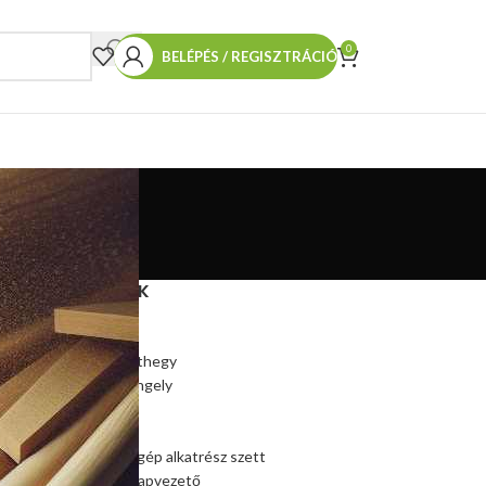
0
BELÉPÉS / REGISZTRÁCIÓ
TERMÉKEINK
Hasítókúp
Hasítókúp póthegy
Hasítógép tengely
Ékszíjtárcsa
Csapágy
Kúpos hasítógép alkatrész szett
Szalagfűrész lapvezető