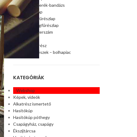
Szalagfűrészkerék-bandázs
Szalagfűrészlap
Faipari szalagfűrészlap
Húsipari szalagfűrészlap
Faipari gép, szerszám
Ágaprító
Offroad alkatrész
Akciós alkatrészek – bolhapiac
KATEGÓRIÁK
Webshop
Képek, videók
Alkatrész ismertető
Hasítókúp
Hasítókúp póthegy
Csapágyház, csapágy
Ékszíjtárcsa