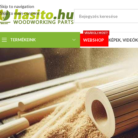
Skip to navigation
Skip to main content
VÁSÁROLJ MOST!
TERMÉKEINK
WEBSHOP
KÉPEK, VIDEÓK
KÉPEK
Elektra Beckum BAS 500 Profil
fo
Megosztotta
Hoffmann
Vásárlónk az Elektra Beckum BAS 500 Profiline típusú szalagfűrésze gyári
rögzítést egy derékszögű alumínium elemből készített konzollal oldotta 