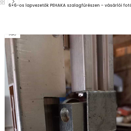
6×6-os lapvezetők PEHAKA szalagfűrészen – vásárlói fot
12
MÁJ