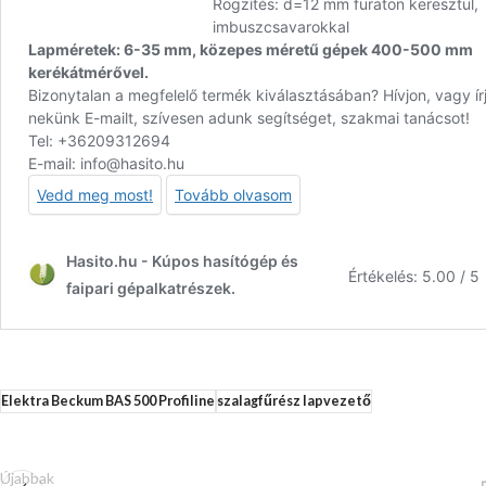
Elektra Beckum BAS 500 Profiline
szalagfűrész lapvezető
Újabbak