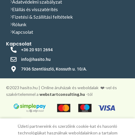
Adatvédelmi szabályzat
Elállás és visszatérítés
Fizetési & Szállítási feltételek
Rólunk
Kapcsolat
Kapcsolat
+36 20 931 2694
info@hasito.hu
7936 Szentlászló, Kossuth u. 10/A.
©️2023 hasito.hu | Online áruházak és weboldalak
❤️-vel és
szakértelemmel a
webstartconsulting.hu
-tól
0
Üzleti partnereink és szerzőink cookie-kat és hasonló
Főoldal
Fiókom
Kosár
technológiákat használnak weboldalainkon a tartalom