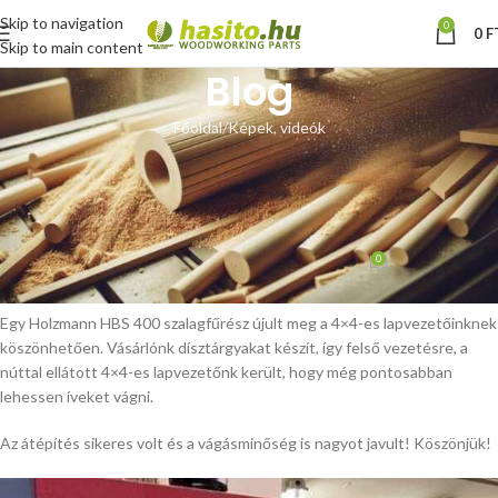
Skip to navigation
0
0
F
Skip to main content
Blog
Főoldal
Képek, videók
KÉPEK, VIDEÓK
Holzmann HBS 400 szalagfűrész
lapvezető csere – vásárlói fotók
0
Hoffmann Zsolt
Be május 30, 2022
Egy Holzmann HBS 400 szalagfűrész újult meg a 4×4-es lapvezetőinknek
köszönhetően. Vásárlónk dísztárgyakat készít, így felső vezetésre, a
núttal ellátott 4×4-es lapvezetőnk került, hogy még pontosabban
lehessen íveket vágni.
Az átépítés sikeres volt és a vágásminőség is nagyot javult! Köszönjük!