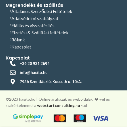
Megrendelés és szállítás
Általános Szerződési Feltételek
Adatvédelmi szabályzat
Elállás és visszatérítés
Fizetési & Szállítási feltételek
Rólunk
Kapcsolat
Kapcsolat
+36 20 931 2694
info@hasito.hu
7936 Szentlászló, Kossuth u. 10/A.
©️2023 hasito.hu | Online áruházak és weboldalak
❤️-vel és
szakértelemmel a
webstartconsulting.hu
-tól