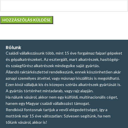
Rólunk
Családi vállalkozásunk több, mint 15 éve forgalmaz faipari gépeket
és gépalkatrészeket. Az esztergált, mart alkatrészek, hasítógép-
és szalagfűrész alkatrészek mindegyike saját gyártás.
Állandó raktárkészlettel rendelkezünk, ennek köszönhetően akár
aznapi személyes átvétel, vagy másnapi kiszállítás is megoldható.
Ezen kívül vállaljuk kis és közepes szériás alkatrészek gyártását is.
A gyártás történhet mintadarab, vagy rajz alapján.
Ha nálunk vásárol, akkor nem egy külföldi, multinacionális céget,
hanem egy Magyar családi vállalkozást támogat.
Rendkívül fontosnak tartjuk a vevői elégedettséget, így a
mottónk már 15 éve változatlan: Szívesen segítünk, ha nem
tőlünk vásárol, akkor is!