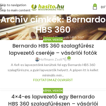
Skip to navigation
0
0
F
Skip to main content
Archív címkék: Bernardo
HBS 360
Főoldal
Posts Tagged "Bernardo HBS 360"
KÉPEK, VIDEÓK
Bernardo HBS 360 szalagfűrész
lapvezető cseréje – vásárlói fotók
0
Hoffmann Zsolt
A 4x4-es lapvezetőink kerültek fel egy Bernardo HBS 360
szalagfűrészre, a gyári lapvezetők helyett. A gépen itt is kellet
minimális mér...
FOLYTATOM AZ OLVASÁST
KÉPEK, VIDEÓK
4×4-es lapvezető egy Bernardo
HBS 360 szalagfűrészen – vásárlói