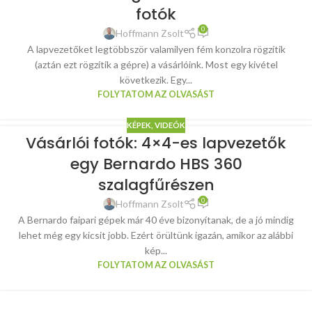
fotók
0
Hoffmann Zsolt
A lapvezetőket legtöbbször valamilyen fém konzolra rögzítik
(aztán ezt rögzítik a gépre) a vásárlóink. Most egy kivétel
következik. Egy...
FOLYTATOM AZ OLVASÁST
KÉPEK, VIDEÓK
Vásárlói fotók: 4×4-es lapvezetők
egy Bernardo HBS 360
szalagfűrészen
0
Hoffmann Zsolt
A Bernardo faipari gépek már 40 éve bizonyítanak, de a jó mindig
lehet még egy kicsit jobb. Ezért örültünk igazán, amikor az alábbi
kép...
FOLYTATOM AZ OLVASÁST