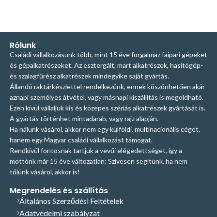
Rólunk
Családi vállalkozásunk több, mint 15 éve forgalmaz faipari gépeket
és gépalkatrészeket. Az esztergált, mart alkatrészek, hasítógép-
és szalagfűrész alkatrészek mindegyike saját gyártás.
Állandó raktárkészlettel rendelkezünk, ennek köszönhetően akár
aznapi személyes átvétel, vagy másnapi kiszállítás is megoldható.
Ezen kívül vállaljuk kis és közepes szériás alkatrészek gyártását is.
A gyártás történhet mintadarab, vagy rajz alapján.
Ha nálunk vásárol, akkor nem egy külföldi, multinacionális céget,
hanem egy Magyar családi vállalkozást támogat.
Rendkívül fontosnak tartjuk a vevői elégedettséget, így a
mottónk már 15 éve változatlan: Szívesen segítünk, ha nem
tőlünk vásárol, akkor is!
Megrendelés és szállítás
Általános Szerződési Feltételek
Adatvédelmi szabályzat