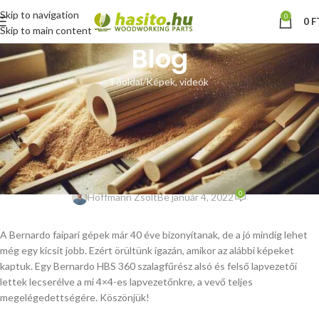
Skip to navigation
0
0
F
Skip to main content
Blog
Főoldal
Képek, videók
KÉPEK, VIDEÓK
Vásárlói fotók: 4×4-es
lapvezetők egy Bernardo HBS
360 szalagfűrészen
0
Hoffmann Zsolt
Be január 4, 2022
A Bernardo faipari gépek már 40 éve bizonyítanak, de a jó mindig lehet
még egy kicsit jobb. Ezért örültünk igazán, amikor az alábbi képeket
kaptuk. Egy Bernardo HBS 360 szalagfűrész alsó és felső lapvezetői
lettek lecserélve a mi 4×4-es lapvezetőnkre, a vevő teljes
megelégedettségére. Köszönjük!