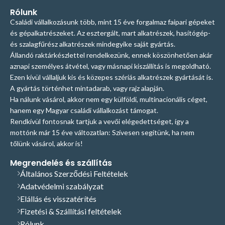
Rólunk
Családi vállalkozásunk több, mint 15 éve forgalmaz faipari gépeket
és gépalkatrészeket. Az esztergált, mart alkatrészek, hasítógép-
és szalagfűrész alkatrészek mindegyike saját gyártás.
Állandó raktárkészlettel rendelkezünk, ennek köszönhetően akár
aznapi személyes átvétel, vagy másnapi kiszállítás is megoldható.
Ezen kívül vállaljuk kis és közepes szériás alkatrészek gyártását is.
A gyártás történhet mintadarab, vagy rajz alapján.
Ha nálunk vásárol, akkor nem egy külföldi, multinacionális céget,
hanem egy Magyar családi vállalkozást támogat.
Rendkívül fontosnak tartjuk a vevői elégedettséget, így a
mottónk már 15 éve változatlan: Szívesen segítünk, ha nem
tőlünk vásárol, akkor is!
Megrendelés és szállítás
Általános Szerződési Feltételek
Adatvédelmi szabályzat
Elállás és visszatérítés
Fizetési & Szállítási feltételek
Rólunk