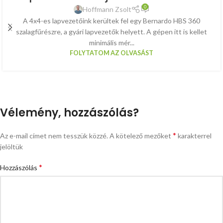
0
Hoffmann Zsolt
A 4x4-es lapvezetőink kerültek fel egy Bernardo HBS 360
szalagfűrészre, a gyári lapvezetők helyett. A gépen itt is kellet
minimális mér...
FOLYTATOM AZ OLVASÁST
Vélemény, hozzászólás?
*
Az e-mail címet nem tesszük közzé.
A kötelező mezőket
karakterrel
jelöltük
*
Hozzászólás