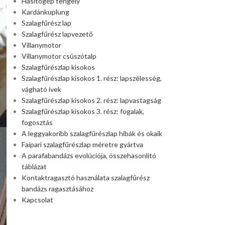
Hasítógép tengely
Kardánkuplung
Szalagfűrész lap
Szalagfűrész lapvezető
Villanymotor
Villanymotor csúszótalp
Szalagfűrészlap kisokos
Szalagfűrészlap kisokos 1. rész: lapszélesség,
vágható ívek
Szalagfűrészlap kisokos 2. rész: lapvastagság
Szalagfűrészlap kisokos 3. rész: fogalak,
fogosztás
A leggyakoribb szalagfűrészlap hibák és okaik
Faipari szalagfűrészlap méretre gyártva
A parafabandázs evolúciója, összehasonlító
táblázat
Kontaktragasztó használata szalagfűrész
bandázs ragasztásához
Kapcsolat