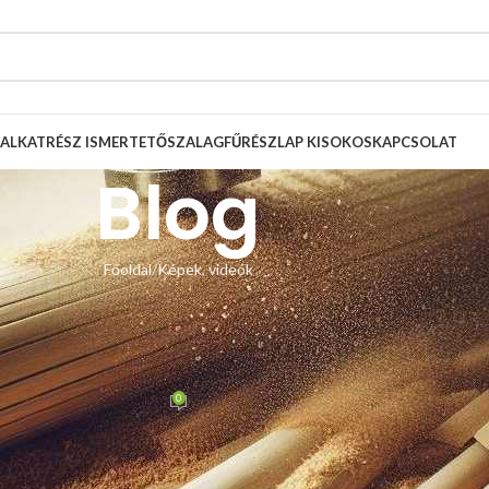
ALKATRÉSZ ISMERTETŐ
SZALAGFŰRÉSZLAP KISOKOS
KAPCSOLAT
Blog
Főoldal
Képek, videók
, VIDEÓK
z lapvezető cseréje – vásárlói
tók
0
 Zsolt
Be április 25, 2023
 a gyári lapvezetők helyett. A gépen itt is kellet minimális mértékben
nekünk pedig ez a legfontosabb! Köszönjük a képeket!