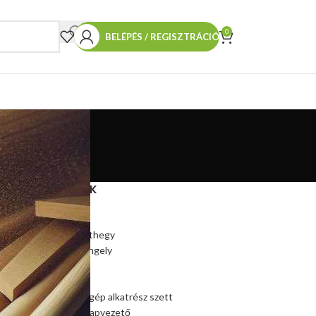
0
BELÉPÉS / REGISZTRÁCIÓ
TERMÉKEINK
Hasítókúp
Hasítókúp póthegy
Hasítógép tengely
Ékszíjtárcsa
Csapágy
Kúpos hasítógép alkatrész szett
Szalagfűrész lapvezető