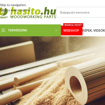
Skip to navigation
Skip to main content
VÁSÁROLJ MOST!
TERMÉKEINK
WEBSHOP
KÉPEK, VIDEÓK
KÉPEK
Bernardo HBS 360 szalagfűrés
fo
Megosztotta
Hoffmann
A
4×4-es lapvezető
ink kerültek fel egy Bernardo HBS 360 szalagfűrészre,
faragni, de minden a helyére került. 🙂 Vevőnk maximálisan elégedett, 