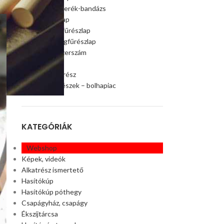
Szalagfűrészkerék-bandázs
Szalagfűrészlap
Faipari szalagfűrészlap
Húsipari szalagfűrészlap
Faipari gép, szerszám
Ágaprító
Offroad alkatrész
Akciós alkatrészek – bolhapiac
KATEGÓRIÁK
Webshop
Képek, videók
Alkatrész ismertető
Hasítókúp
Hasítókúp póthegy
Csapágyház, csapágy
Ékszíjtárcsa