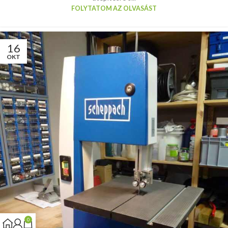
FOLYTATOM AZ OLVASÁST
16
OKT
0