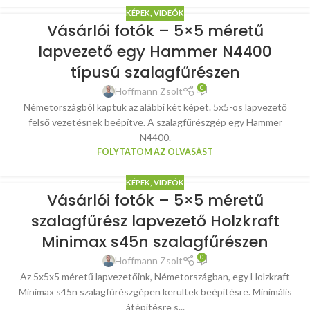
KÉPEK, VIDEÓK
Vásárlói fotók – 5×5 méretű
lapvezető egy Hammer N4400
típusú szalagfűrészen
0
Hoffmann Zsolt
Németországból kaptuk az alábbi két képet. 5x5-ös lapvezető
felső vezetésnek beépítve. A szalagfűrészgép egy Hammer
N4400.
FOLYTATOM AZ OLVASÁST
KÉPEK, VIDEÓK
Vásárlói fotók – 5×5 méretű
szalagfűrész lapvezető Holzkraft
Minimax s45n szalagfűrészen
0
Hoffmann Zsolt
Az 5x5x5 méretű lapvezetőink, Németországban, egy Holzkraft
Minimax s45n szalagfűrészgépen kerültek beépítésre. Minimális
átépítésre s...