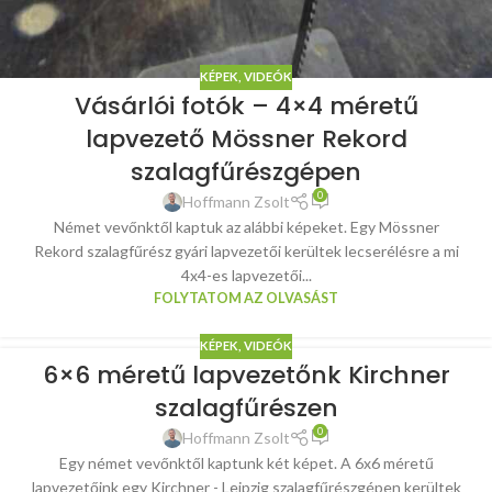
KÉPEK, VIDEÓK
Vásárlói fotók – 4×4 méretű
lapvezető Mössner Rekord
szalagfűrészgépen
0
Hoffmann Zsolt
Német vevőnktől kaptuk az alábbi képeket. Egy Mössner
Rekord szalagfűrész gyári lapvezetői kerültek lecserélésre a mi
4x4-es lapvezetői...
FOLYTATOM AZ OLVASÁST
KÉPEK, VIDEÓK
6×6 méretű lapvezetőnk Kirchner
szalagfűrészen
0
Hoffmann Zsolt
Egy német vevőnktől kaptunk két képet. A 6x6 méretű
lapvezetőink egy Kirchner - Leipzig szalagfűrészgépen kerültek