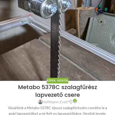
KÉPEK, VIDEÓK
Metabo 5378C szalagfűrész
lapvezető csere
0
Hoffmann Zsolt
Vásárlónk a Metabo 5378C típusú szalagfűrészén cserélte le a
gyári lapvezetőket a mi 4x4-es lapvezetőinkre. Vevőnk levele: