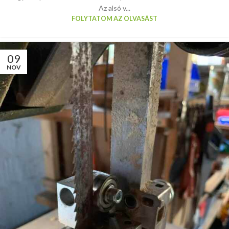
Az alsó v...
FOLYTATOM AZ OLVASÁST
09
NOV