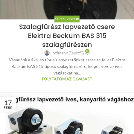
KÉPEK, VIDEÓK
Szalagfűrész lapvezető csere
Elektra Beckum BAS 315
szalagfűrészen
0
Hoffmann Zsolt
Vásárlónk a 4x4-es típusú lapvezetőnket szerelte fel az Elektra
Backum BAS 315 típusú szalagfűrészére, kiegészítve az íves
vágásokat na...
FOLYTATOM AZ OLVASÁST
17
FEBR