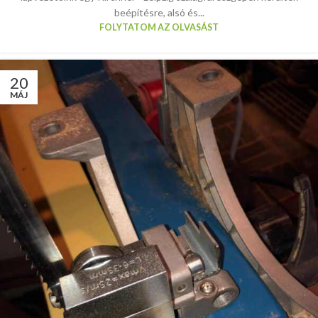
beépítésre, alsó és...
FOLYTATOM AZ OLVASÁST
20
MÁJ