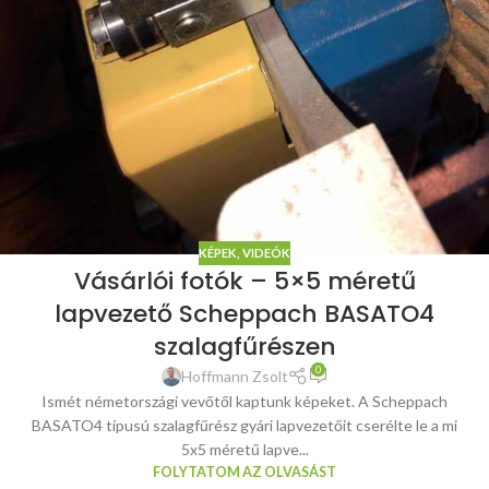
KÉPEK, VIDEÓK
Vásárlói fotók – 5×5 méretű
lapvezető Scheppach BASATO4
szalagfűrészen
0
Hoffmann Zsolt
Ismét németországi vevőtől kaptunk képeket. A Scheppach
BASATO4 típusú szalagfűrész gyári lapvezetőit cserélte le a mi
5x5 méretű lapve...
FOLYTATOM AZ OLVASÁST