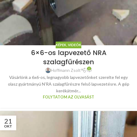
KÉPEK, VIDEÓK
6×6-os lapvezető NRA
szalagfűrészen
0
Hoffmann Zsolt
Vásárlónk a 6x6-os, legnagyobb lapvezetőnket szerelte fel egy
olasz gyártmányú N'RA szalagfűrészre felső lapvezetésre. A gép
kerékátmér...
FOLYTATOM AZ OLVASÁST
21
OKT