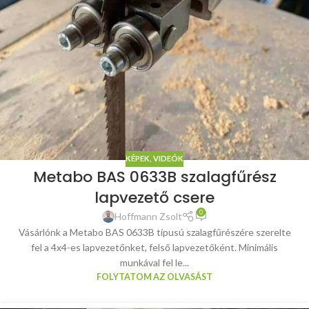
KÉPEK, VIDEÓK
Metabo BAS 0633B szalagfűrész
lapvezető csere
0
Hoffmann Zsolt
Vásárlónk a Metabo BAS 0633B típusú szalagfűrészére szerelte
fel a 4x4-es lapvezetőnket, felső lapvezetőként. Minimális
munkával fel le...
FOLYTATOM AZ OLVASÁST