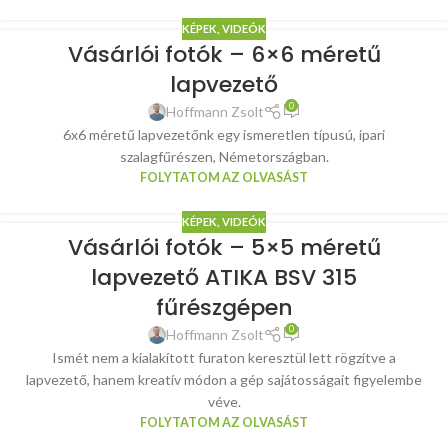
KÉPEK, VIDEÓK
Vásárlói fotók – 6×6 méretű
lapvezető
0
Hoffmann Zsolt
6x6 méretű lapvezetőnk egy ismeretlen típusú, ipari
szalagfűrészen, Németországban.
FOLYTATOM AZ OLVASÁST
KÉPEK, VIDEÓK
Vásárlói fotók – 5×5 méretű
lapvezető ATIKA BSV 315
fűrészgépen
0
Hoffmann Zsolt
Ismét nem a kialakított furaton keresztül lett rögzítve a
lapvezető, hanem kreatív módon a gép sajátosságait figyelembe
véve.
FOLYTATOM AZ OLVASÁST