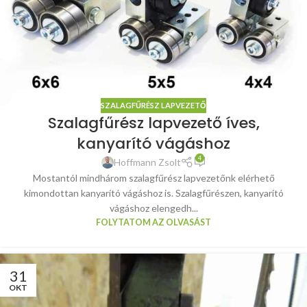
SZALAGFŰRÉSZ LAPVEZETŐ
Szalagfűrész lapvezető íves,
kanyarító vágáshoz
4
Hoffmann Zsolt
Mostantól mindhárom szalagfűrész lapvezetőnk elérhető
kimondottan kanyarító vágáshoz is. Szalagfűrészen, kanyarító
vágáshoz elengedh...
FOLYTATOM AZ OLVASÁST
31
OKT