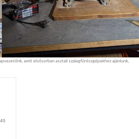
apvezetőnk, amit elsősorban asztali szalagfűrészgépekhez ajánlunk,