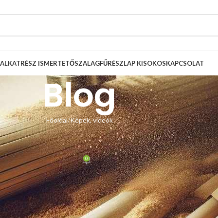
ALKATRÉSZ ISMERTETŐ
SZALAGFŰRÉSZLAP KISOKOS
KAPCSOLAT
Blog
Főoldal
Képek, videók
, VIDEÓK
űrész lapvezető csere
0
Zsolt
Be november 12, 2024
vezetőket a mi 4×4-es lapvezetőinkre.
 öntvénybe mindössze egy furatot kellett fúrni és a lapvezetőt egy