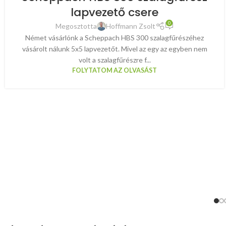
lapvezető csere
0
Megosztotta
Hoffmann Zsolt
Német vásárlónk a Scheppach HBS 300 szalagfűrészéhez
vásárolt nálunk 5x5 lapvezetőt. Mivel az egy az egyben nem
volt a szalagfűrészre f...
FOLYTATOM AZ OLVASÁST