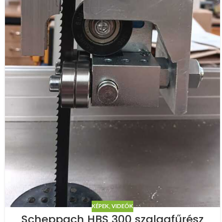
KÉPEK, VIDEÓK
Scheppach HBS 300 szalagfűrész