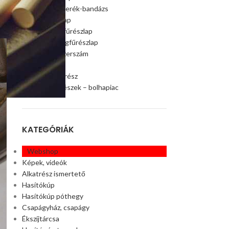
Szalagfűrészkerék-bandázs
Szalagfűrészlap
Faipari szalagfűrészlap
Húsipari szalagfűrészlap
Faipari gép, szerszám
Ágaprító
Offroad alkatrész
Akciós alkatrészek – bolhapiac
KATEGÓRIÁK
Webshop
Képek, videók
Alkatrész ismertető
Hasítókúp
Hasítókúp póthegy
Csapágyház, csapágy
Ékszíjtárcsa