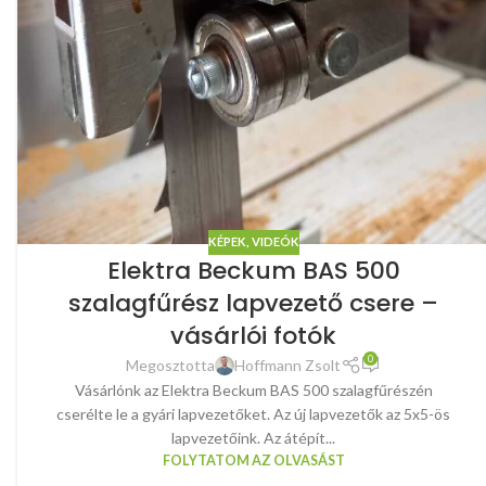
KÉPEK, VIDEÓK
Elektra Beckum BAS 500
szalagfűrész lapvezető csere –
vásárlói fotók
0
Megosztotta
Hoffmann Zsolt
Vásárlónk az Elektra Beckum BAS 500 szalagfűrészén
cserélte le a gyári lapvezetőket. Az új lapvezetők az 5x5-ös
lapvezetőink. Az átépít...
FOLYTATOM AZ OLVASÁST