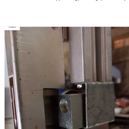
12
MÁJ