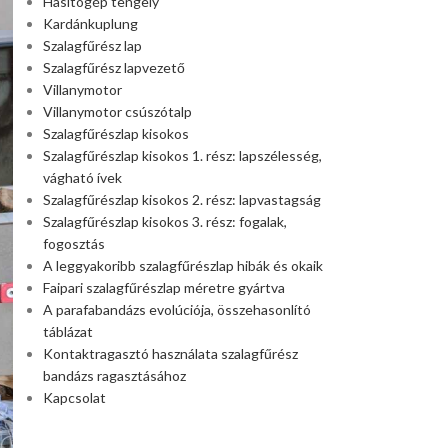
Hasítógép tengely
Kardánkuplung
Szalagfűrész lap
Szalagfűrész lapvezető
Villanymotor
Villanymotor csúszótalp
Szalagfűrészlap kisokos
Szalagfűrészlap kisokos 1. rész: lapszélesség,
vágható ívek
Szalagfűrészlap kisokos 2. rész: lapvastagság
Szalagfűrészlap kisokos 3. rész: fogalak,
fogosztás
A leggyakoribb szalagfűrészlap hibák és okaik
Faipari szalagfűrészlap méretre gyártva
A parafabandázs evolúciója, összehasonlító
táblázat
Kontaktragasztó használata szalagfűrész
bandázs ragasztásához
Kapcsolat