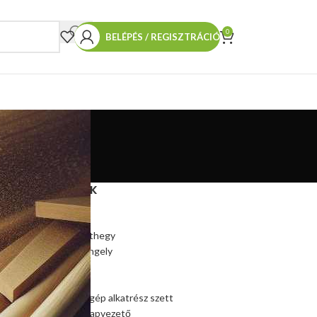
0
BELÉPÉS / REGISZTRÁCIÓ
TERMÉKEINK
Hasítókúp
Hasítókúp póthegy
Hasítógép tengely
Ékszíjtárcsa
Csapágy
Kúpos hasítógép alkatrész szett
Szalagfűrész lapvezető