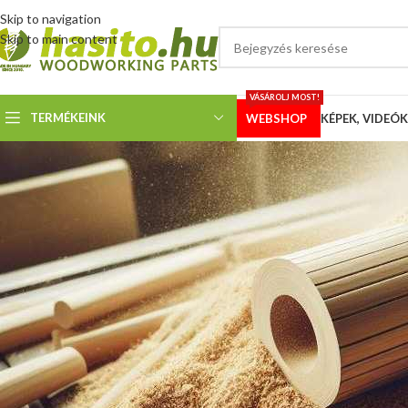
Skip to navigation
Skip to main content
VÁSÁROLJ MOST!
TERMÉKEINK
WEBSHOP
KÉPEK, VIDEÓK
KÉPEK
Metabo 5378C szalagf
Megosztotta
Hoffmann 
Vásárlónk a Metabo 5378C típusú szalagfűrészén cserélte le a gyári lap
Vevőnk levele: Az alsó vezető beépítése mondhatni gyerekjáték volt. Az
csavarral rögzíteni, kész! 🙂