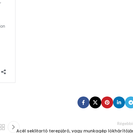
Régebbi
Acél seklitartó terepjáró, vagy munkagép lökhárítójá