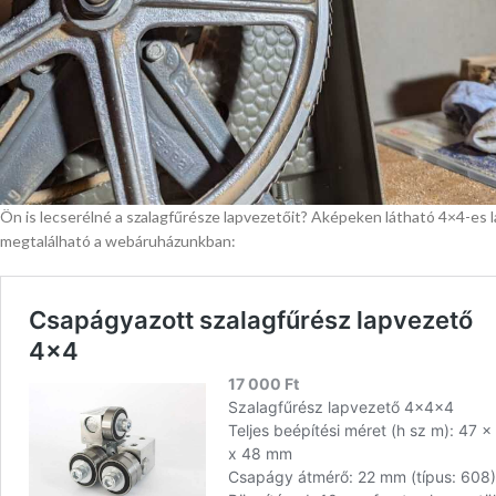
Ön is lecserélné a szalagfűrésze lapvezetőit? Aképeken látható 4×4-es l
megtalálható a webáruházunkban: