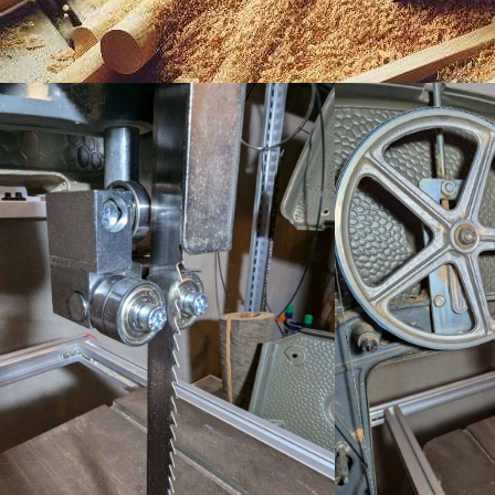
A felső vezető beépítéséhez már kisebb átalakítások is szükségesek vol
vágásminőség szinteket javult.