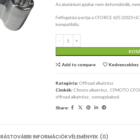
Az alumínium gázkar nem deformálódik, nem 
Felfogatási pontja a CFORCE 625 (2023+)
kompatibilis.
KOS
Add to compare
Kedvencekhez
Kategória:
Offroad alkatrész
Címkék:
Cfmoto alkatrész
,
CFMOTO CFOR
offroad alkatrész
,
somogybabod
Share:
ÍRÁS
TOVÁBBI INFORMÁCIÓK
VÉLEMÉNYEK (0)