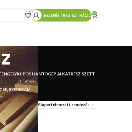
0
BELÉPÉS / REGISZTRÁCIÓ
sz
TENGELY
KÚPOS HASÍTÓGÉP ALKATRÉSZ SZETT
11 Termék
 GÉP, SZERSZÁM
ék
18
24