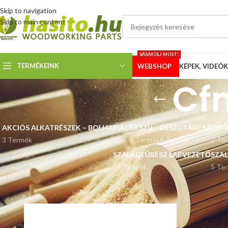
Skip to navigation
Skip to main content
VÁSÁROLJ MOST!
TERMÉKEINK
WEBSHOP
KÉPEK, VIDEÓK
Cf
AKCIÓS ALKATRÉSZEK – BOLHAPIAC
ÉKSZÍJ
ÉKSZÍJTÁRCSA
OFF
3 Termék
1 Termék
6 Termék
2 Te
SZALAGFŰRÉSZ LAPVEZETŐ
SZA
14 Termék
5 Te
Kezdőlap
“Cfmoto alkatrész” címkével rendelkező termékek