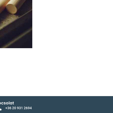
csolat
+36 20 931 2694