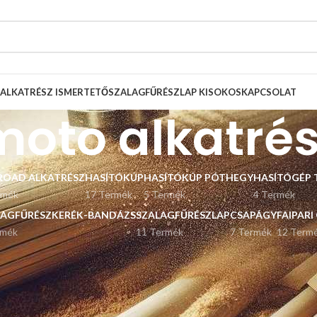
ALKATRÉSZ ISMERTETŐ
SZALAGFŰRÉSZLAP KISOKOS
KAPCSOLAT
moto alkatré
ROAD ALKATRÉSZ
HASÍTÓKÚP
HASÍTÓKÚP PÓTHEGY
HASÍTÓGÉP 
rmék
17 Termék
5 Termék
4 Termék
LAGFŰRÉSZKERÉK-BANDÁZS
SZALAGFŰRÉSZLAP
CSAPÁGY
FAIPARI
rmék
11 Termék
7 Termék
12 Term
Listázás
9
12