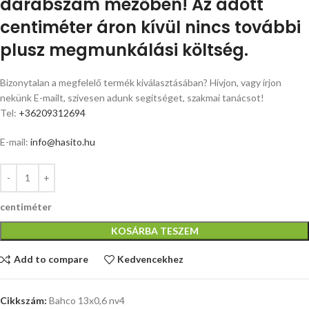
darabszám mezőben! Az adott
centiméter áron kívül nincs további
plusz megmunkálási költség.
Bizonytalan a megfelelő termék kiválasztásában? Hívjon, vagy írjon
nekünk E-mailt, szívesen adunk segítséget, szakmai tanácsot!
Tel:
+36209312694
E-mail:
info@hasito.hu
centiméter
KOSÁRBA TESZEM
Add to compare
Kedvencekhez
Cikkszám:
Bahco 13x0,6 nv4