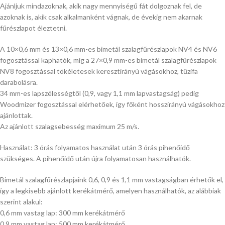
Ajánljuk mindazoknak, akik nagy mennyiségű fát dolgoznak fel, de
azoknak is, akik csak alkalmanként vágnak, de évekig nem akarnak
fűrészlapot éleztetni.
A 10×0,6 mm és 13×0,6 mm-es bimetál szalagfűrészlapok NV4 és NV6
fogosztással kaphatók, míg a 27×0,9 mm-es bimetál szalagfűrészlapok
NV8 fogosztással tökéletesek keresztirányú vágásokhoz, tűzifa
darabolásra.
34 mm-es lapszélességtől (0,9, vagy 1,1 mm lapvastagság) pedig
Woodmizer fogosztással elérhetőek, így főként hosszirányú vágásokhoz
ajánlottak.
Az ajánlott szalagsebesség maximum 25 m/s.
Használat: 3 órás folyamatos használat után 3 órás pihenőidő
szükséges. A pihenőidő után újra folyamatosan használhatók.
Bimetál szalagfűrészlapjaink 0,6, 0,9 és 1,1 mm vastagságban érhetők el,
így a legkisebb ajánlott kerékátmérő, amelyen használhatók, az alábbiak
szerint alakul:
0,6 mm vastag lap: 300 mm kerékátmérő
0,9 mm vastag lap: 500 mm kerékátmérő