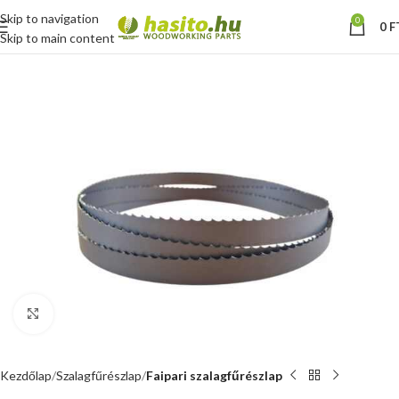
Skip to navigation
0
0
F
Skip to main content
Nagyításhoz kattints ide
Kezdőlap
Szalagfűrészlap
Faipari szalagfűrészlap