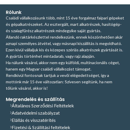
A feltüntetett
fogak.
Ez a fűrészlap a sűrű
fogak.
Ez a fűrészlap a sűrű
fogosztás miatt fa
fogosztás miatt fa
Rólunk
ár centiméterre
keresztvágására alkalmas, de
keresztvágására alkalmas, de
Családi vállalkozásunk több, mint 15 éve forgalmaz faipari gépeket
ugyanezen ok miatt ugyanígy
ugyanezen ok miatt ugyanígy
vonatkozik.
és gépalkatrészeket. Az esztergált, mart alkatrészek, hasítógép-
alkalmas acél és egyéb fém
alkalmas acél és egyéb fém
és szalagfűrész alkatrészek mindegyike saját gyártás.
Kérjük, a
lemezek, zártszelvények,
lemezek, zártszelvények,
Állandó raktárkészlettel rendelkezünk, ennek köszönhetően akár
szálanyagok vágására is!
szálanyagok vágására is!
megrendelésnél
aznapi személyes átvétel, vagy másnapi kiszállítás is megoldható.
Speciálisan kialakított fogformák a
Speciálisan kialakított fogformák a
Ezen kívül vállaljuk kis és közepes szériás alkatrészek gyártását is.
a lap hosszát
maximális vágási teljesítményért.
maximális vágási teljesítményért.
A gyártás történhet mintadarab, vagy rajz alapján.
A bimetál szalagfűrészlap
A bimetál szalagfűrészlap
centiméterben
Ha nálunk vásárol, akkor nem egy külföldi, multinacionális céget,
fogainak keménysége 60
fogainak keménysége 60
hanem egy Magyar családi vállalkozást támogat.
rockwell feletti, azaz cca 50%-
rockwell feletti, azaz cca 50%-
adja meg a
al keményebb a hagyományos
al keményebb a hagyományos
Rendkívül fontosnak tartjuk a vevői elégedettséget, így a
darabszám
fűrészlapok fogkeménységéhez
fűrészlapok fogkeménységéhez
mottónk már 15 éve változatlan: Szívesen segítünk, ha nem
(40-43 rockwell) képest!
A
(40-43 rockwell) képest!
A
tőlünk vásárol, akkor is!
mezőben! Az
legfigyelemreméltóbb
legfigyelemreméltóbb
különbség, hogy gond nélkül
különbség, hogy gond nélkül
Megrendelés és szállítás
adott
vághatók velük szegekkel teli
vághatók velük szegekkel teli
Általános Szerződési Feltételek
centiméter
faanyagok is, mivel alapvetően
faanyagok is, mivel alapvetően
Adatvédelmi szabályzat
fém vágására is alkalmasak!!!
A
fém vágására is alkalmasak!!!
A
áron kívül nincs
Elállás és visszatérítés
bimetál szalagfűrészlapok
bimetál szalagfűrészlapok
Fizetési & Szállítási feltételek
gyárilag élezettek és
gyárilag élezettek és