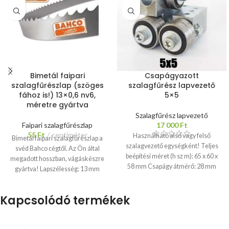
Bimetál faipari
Csapágyazott
szalagfűrészlap (szöges
szalagfűrész lapvezető
fához is!) 13×0,6 nv6,
5×5
méretre gyártva
Szalagfűrész lapvezető
Faipari szalagfűrészlap
17 000
Ft
55
Ft
centiméter
Használható alsó vagy felső
Bimetál faipari szalagfűrészlap a
szalagvezető egységként! Teljes
svéd Bahco cégtől. Az Ön által
beépítési méret (h sz m): 65 x 60 x
megadott hosszban, vágáskészre
58 mm Csapágy átmérő: 28 mm
gyártva! Lapszélesség: 13 mm
(típus: 6001) Rögzítés: d=12 mm
Lapvastagság: 0,6 mm Fogosztás:
furaton keresztül,
NV 6 mm Speciális acél alaptest,
Kapcsolódó termékek
imbuszcsavarokkal
Lapméretek:
nagy keménységű, kobalt ötvözet
6-35 mm, közepes méretű
fogak. Speciálisan kialakított
gépek 400-500 mm
fogformák a maximális vágási
kerékátmérővel.
Bizonytalan a