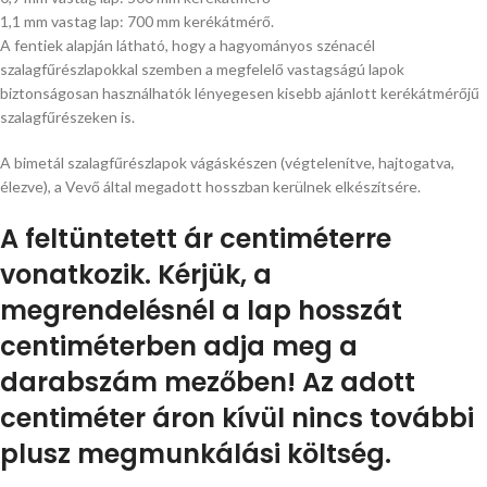
1,1 mm vastag lap: 700 mm kerékátmérő.
A fentiek alapján látható, hogy a hagyományos szénacél
szalagfűrészlapokkal szemben a megfelelő vastagságú lapok
biztonságosan használhatók lényegesen kisebb ajánlott kerékátmérőjű
szalagfűrészeken is.
A bimetál szalagfűrészlapok vágáskészen (végtelenítve, hajtogatva,
élezve), a Vevő által megadott hosszban kerülnek elkészítsére.
A feltüntetett ár centiméterre
vonatkozik. Kérjük, a
megrendelésnél a lap hosszát
centiméterben adja meg a
darabszám mezőben! Az adott
centiméter áron kívül nincs további
plusz megmunkálási költség.