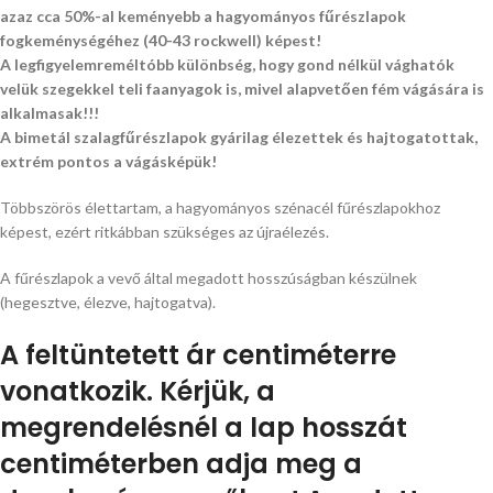
azaz cca 50%-al keményebb a hagyományos fűrészlapok
fogkeménységéhez (40-43 rockwell) képest!
A legfigyelemreméltóbb különbség, hogy gond nélkül vághatók
velük szegekkel teli faanyagok is, mivel alapvetően fém vágására is
alkalmasak!!!
A bimetál szalagfűrészlapok gyárilag élezettek és hajtogatottak,
extrém pontos a vágásképük!
Többszörös élettartam, a hagyományos szénacél fűrészlapokhoz
képest, ezért ritkábban szükséges az újraélezés.
A fűrészlapok a vevő által megadott hosszúságban készülnek
(hegesztve, élezve, hajtogatva).
A feltüntetett ár centiméterre
vonatkozik. Kérjük, a
megrendelésnél a lap hosszát
centiméterben adja meg a