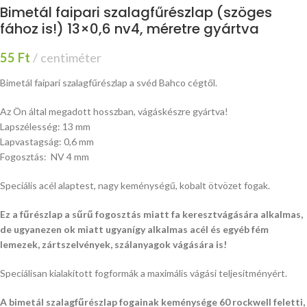
Bimetál faipari szalagfűrészlap (szöges
fához is!) 13×0,6 nv4, méretre gyártva
55
Ft
centiméter
Bimetál faipari szalagfűrészlap a svéd Bahco cégtől.
Az Ön által megadott hosszban, vágáskészre gyártva!
Lapszélesség: 13 mm
Lapvastagság: 0,6 mm
Fogosztás: NV 4 mm
Speciális acél alaptest, nagy keménységű, kobalt ötvözet fogak.
Ez a fűrészlap a sűrű fogosztás miatt fa keresztvágására alkalmas,
de ugyanezen ok miatt ugyanígy alkalmas acél és egyéb fém
lemezek, zártszelvények, szálanyagok vágására is!
Speciálisan kialakított fogformák a maximális vágási teljesítményért.
A bimetál szalagfűrészlap fogainak keménysége 60 rockwell feletti,