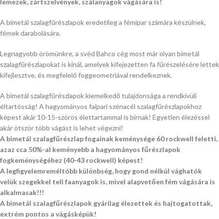
lemezek, zártszelvények, szálanyagok vágására is!
A bimetál szalagfűrészlapok eredetileg a fémipar számára készülnek,
fémek darabolására.
Legnagyobb örömünkre, a svéd Bahco cég most már olyan bimetál
szalagfűrészlapokat is kínál, amelyek kifejezetten fa fűrészelésére lettek
kifejlesztve, és megfelelő foggeometriával rendelkeznek.
A bimetál szalagfűrészlapok kiemelkedő tulajdonsága a rendkívüli
éltartósság! A hagyományos faipari szénacél szalagfűrészlapokhoz
képest akár 10-15-szörös élettartammal is bírnak! Egyetlen élezéssel
akár ötször több vágást is lehet végezni!
A bimetál szalagfűrészlap fogainak keménysége 60 rockwell feletti,
azaz cca 50%-al keményebb a hagyományos fűrészlapok
fogkeménységéhez (40-43 rockwell) képest!
A legfigyelemreméltóbb különbség, hogy gond nélkül vághatók
velük szegekkel teli faanyagok is, mivel alapvetően fém vágására is
alkalmasak!!!
A bimetál szalagfűrészlapok gyárilag élezettek és hajtogatottak,
extrém pontos a vágásképük!