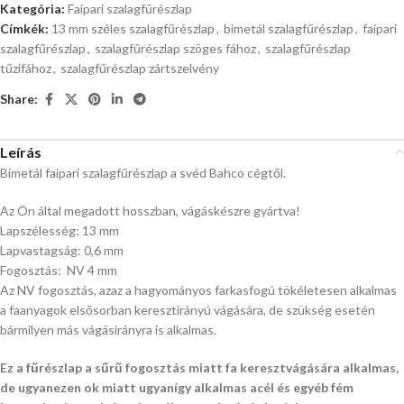
Kategória:
Faipari szalagfűrészlap
Címkék:
13 mm széles szalagfűrészlap
,
bimetál szalagfűrészlap
,
faipari
szalagfűrészlap
,
szalagfűrészlap szöges fához
,
szalagfűrészlap
tűzifához
,
szalagfűrészlap zártszelvény
Share:
Leírás
Bimetál faipari szalagfűrészlap a svéd Bahco cégtől.
Az Ön által megadott hosszban, vágáskészre gyártva!
Lapszélesség: 13 mm
Lapvastagság: 0,6 mm
Fogosztás: NV 4 mm
Az NV fogosztás, azaz a hagyományos farkasfogú tökéletesen alkalmas
a faanyagok elsősorban keresztirányú vágására, de szükség esetén
bármilyen más vágásirányra is alkalmas.
Ez a fűrészlap a sűrű fogosztás miatt fa keresztvágására alkalmas,
de ugyanezen ok miatt ugyanígy alkalmas acél és egyéb fém