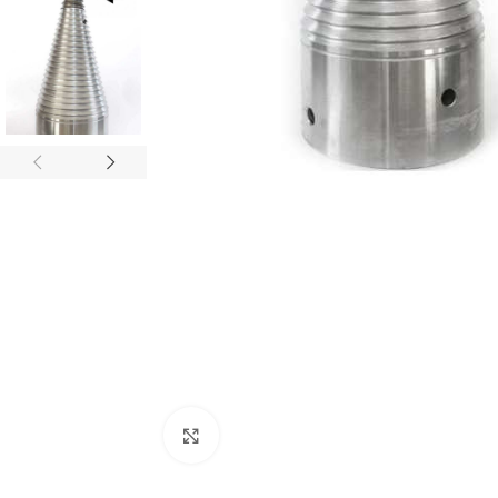
Nagyításhoz kattints ide