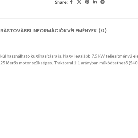
Share:
ÍRÁS
TOVÁBBI INFORMÁCIÓK
VÉLEMÉNYEK (0)
ül használható kuglihasításra is. Nagy, legalább 7,5 kW teljesítményű e
25 lóerős motor szükséges. Traktorral 1:1 arányban működtethető (540 f