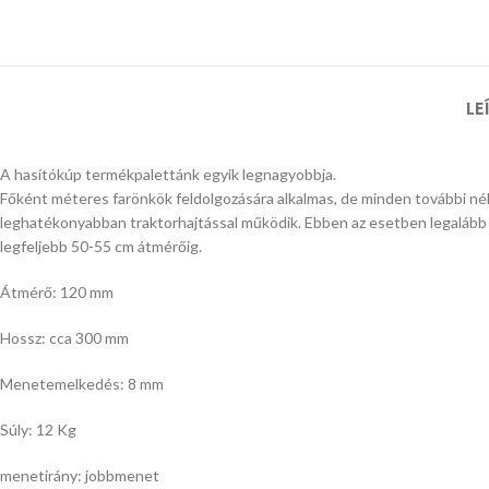
LE
A hasítókúp termékpalettánk egyik legnagyobbja.
Főként méteres farönkök feldolgozására alkalmas, de minden további nélk
leghatékonyabban traktorhajtással működik. Ebben az esetben legalább 
legfeljebb 50-55 cm átmérőig.
Átmérő: 120 mm
Hossz: cca 300 mm
Menetemelkedés: 8 mm
Súly: 12 Kg
menetirány: jobbmenet