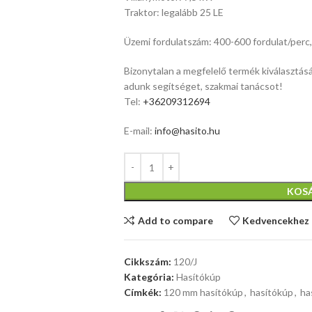
Traktor: legalább 25 LE
Üzemi fordulatszám: 400-600 fordulat/perc, 
Bizonytalan a megfelelő termék kiválasztásá
adunk segítséget, szakmai tanácsot!
Tel:
+36209312694
E-mail:
info@hasito.hu
KOS
Add to compare
Kedvencekhez
Cikkszám:
120/J
Kategória:
Hasítókúp
Címkék:
120 mm hasítókúp
,
hasítókúp
,
ha