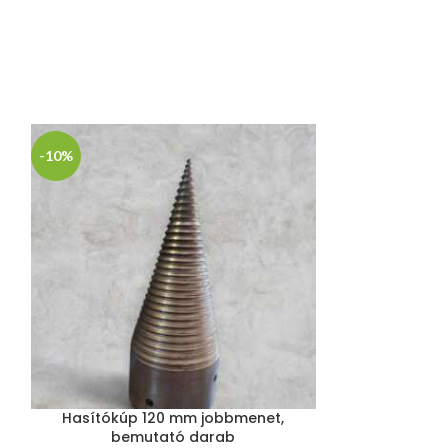
s
-10%
Hasítókúp 120 mm jobbmenet,
Hasítókú
bemutató darab