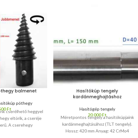
óthegy balmenet
Hasítókúp tengely
kardánmeghajtáshoz
sítókúp póthegy
500
Ft
Hasítógép tengely
nk cserélhető heggyel
20 000
Ft
Méretpontos tengely a hasítókúpjaink
hegy eltörik, a cseréje
kardánmeghajtásához (TLT tengely).
erű. A cserehegy
Hossz: 420 mm Anyag: 42 CrMo4
8 mm átmérőjű. A
szerszámacél, hatbordás vég edzve.