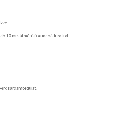
dzve
 db 10 mm átmérőjű átmenő furattal.
perc kardánfordulat.