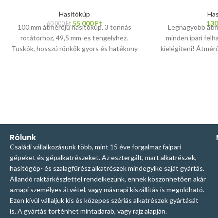
feldolgozását is
Hasítókúp
Has
hasítókúp és 
55 000
Ft
130
60 000
Ft
100 mm átmérőjű hasítókúp, 3 tonnás
Legnagyobb átmé
legtöbbször az egy
rotátorhoz, 49,5 mm-es tengelyhez.
minden ipari felh
történő meghajtás,
Tuskók, hosszú rönkök gyors és hatékony
kielégíteni! Átmé
meghajtás eseté
hasításához! Ipari felhasználásra tervezve
mm Menet: ké
megfelelő termék k
és gyártva. Kiváló minőségű 20 MnCr5
menetemelkedés
vagy írjon nekünk 
szerszámacélból. A cserélhető póthegy
20MnCr5 sze
segítséget, sza
42CrMo4 szerszámacélból, teljes
kétbekezdésű, 8 m
+36209312694
E
keresztmetszetében edzett. A
edzve Hegy 
hasítókúpjaink kizárólag szerszámacélból
szer
készülnek. Sok más versenytárs C45
acélból gyártja ezeket, amit mi főleg
Rólunk
tengelyekhez használunk, melyek
Családi vállalkozásunk több, mint 15 éve forgalmaz faipari
könnyebb terhelésre alkalmasak.
gépeket és gépalkatrészeket. Az esztergált, mart alkatrészek,
Termékeink saját fejlesztésűek, saját
hasítógép- és szalagfűrész alkatrészek mindegyike saját gyártás.
gyártmányok, ennek köszönhetően az
Állandó raktárkészlettel rendelkezünk, ennek köszönhetően akár
alkatrészellátás folyamatos és a szakmai
aznapi személyes átvétel, vagy másnapi kiszállítás is megoldható.
támogatás első kézből történik.
Ezen kívül vállaljuk kis és közepes szériás alkatrészek gyártását
Bizonytalan a megfelelő termék
is. A gyártás történhet mintadarab, vagy rajz alapján.