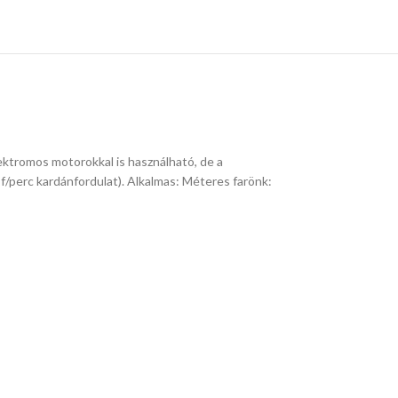
lektromos motorokkal is használható, de a
/perc kardánfordulat). Alkalmas: Méteres farönk: