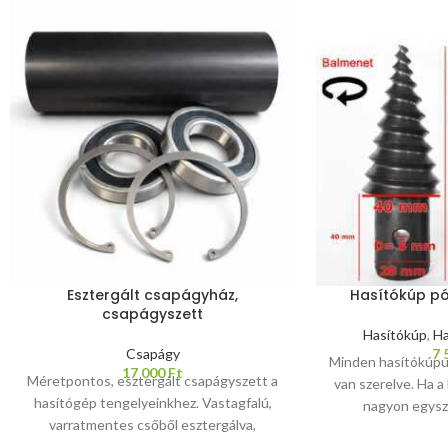
Esztergált csapágyház,
Hasítókúp p
csapágyszett
Hasítókúp
,
Ha
Csapágy
7 
Minden hasítókúpu
17 000
Ft
Méretpontos, esztergált csapágyszett a
van szerelve. Ha a 
hasítógép tengelyeinkhez. Vastagfalú,
nagyon egysz
varratmentes csőből esztergálva,
csapmérete 2
garantáltan nem vetemedik hegesztés