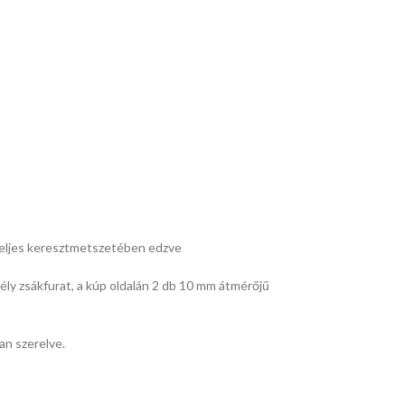
eljes keresztmetszetében edzve
ly zsákfurat, a kúp oldalán 2 db 10 mm átmérőjű
n szerelve.