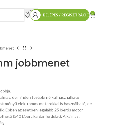
0
BELÉPÉS / REGISZTRÁCIÓ
bbmenet
 mm jobbmenet
obbja.
almas, de minden további nélkül használható
ljesítményű elektromos motorokkal is használható, de
ik. Ebben az esetben legalább 25 lóerős motor
thető (540 f/perc kardánfordulat). Alkalmas:
ig.