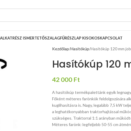
ALKATRÉSZ ISMERTETŐ
SZALAGFŰRÉSZLAP KISOKOS
KAPCSOLAT
Kezdőlap
Hasítókúp
Hasítókúp 120 mm jo
Hasítókúp 120
42 000
Ft
A hasítókúp termékpalettánk egyik legnagy
Főként méteres farönkök feldolgozására alk
kuglihasításra is. Nagy, legalább 7,5 kW te
a leghatékonyabban traktorhajtással működ
szükséges. Traktorral 1:1 arányban működte
Méteres farönk: legfeljebb 50-55 cm átmérő