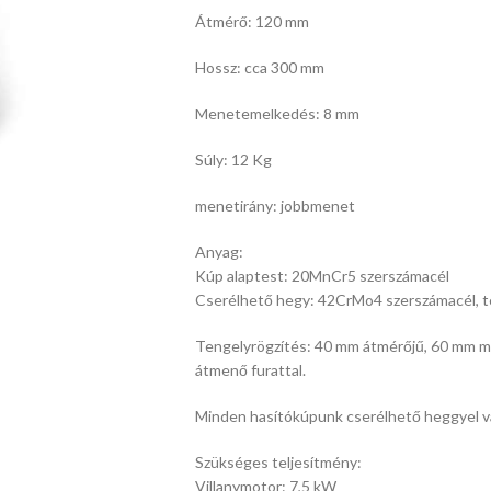
Átmérő: 120 mm
Hossz: cca 300 mm
Menetemelkedés: 8 mm
Súly: 12 Kg
menetirány: jobbmenet
Anyag:
Kúp alaptest: 20MnCr5 szerszámacél
Cserélhető hegy: 42CrMo4 szerszámacél, t
Tengelyrögzítés: 40 mm átmérőjű, 60 mm mé
átmenő furattal.
Minden hasítókúpunk cserélhető heggyel va
Szükséges teljesítmény:
Villanymotor: 7,5 kW