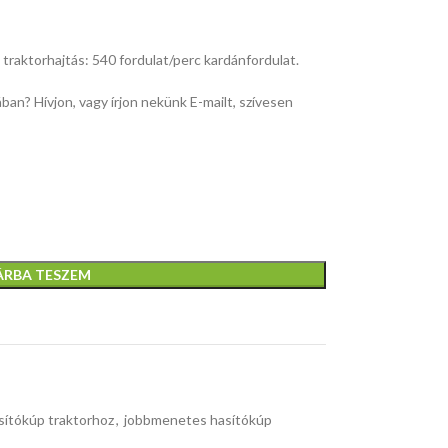
traktorhajtás: 540 fordulat/perc kardánfordulat.
ban? Hívjon, vagy írjon nekünk E-mailt, szívesen
ÁRBA TESZEM
sítókúp traktorhoz
,
jobbmenetes hasítókúp