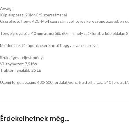
Anyag:
Kúp alaptest: 20MnCr5 szerszámacél
Cserélhető hegy: 42CrMo4 szerszámacél, teljes keresztmetszetében e
Tengelyrögzítés: 40 mm átmérőjű, 60 mm mély zsákfurat, a kúp oldalán 2
Minden hasítókúpunk cserélhető heggyel van szerelve.
Szükséges teljesítmény:
Villanymotor: 7,5 kW
Traktor: legalább 25 LE
Üzemi fordulatszám: 400-600 fordulat/perc, traktorhajtás: 540 fordulat/
Érdekelhetnek még…