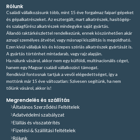
megfelelő termék
más versenytárs C45 acélból
arányban működtethető (540 f/perc
Rólunk
kiválasztásában? Hívjon, vagy írjon
gyártja ezeket, amit mi főleg
kardánfordulat). Alkalmas:
Családi vállalkozásunk több, mint 15 éve forgalmaz faipari gépeket
nekünk E-mailt, szívesen adunk
tengelyekhez használunk, melyek
Méteres farönk: legfeljebb 50-55
és gépalkatrészeket. Az esztergált, mart alkatrészek, hasítógép-
segítséget, szakmai tanácsot! Tel:
könnyebb terhelésre alkalmasak.
cm átmérőig. Átmérő: 120 mm
és szalagfűrész alkatrészek mindegyike saját gyártás.
+36209312694
E-mail:
Termékeink saját fejlesztésűek,
Hossz: cca 300 mm
Állandó raktárkészlettel rendelkezünk, ennek köszönhetően akár
info@hasito.hu
saját gyártmányok, ennek
Menetemelkedés: 8 mm Súly: 12 Kg
aznapi személyes átvétel, vagy másnapi kiszállítás is megoldható.
köszönhetően az alkatrészellátás
menetirány: balmenet Anyag: Kúp
Ezen kívül vállaljuk kis és közepes szériás alkatrészek gyártását is.
folyamatos és a szakmai
alaptest: 20MnCr5 szerszámacél
A gyártás történhet mintadarab, vagy rajz alapján.
támogatás első kézből történik.
Cserélhető hegy: 42CrMo4
Ha nálunk vásárol, akkor nem egy külföldi, multinacionális céget,
Bizonytalan a megfelelő termék
szerszámacél, teljes
hanem egy Magyar családi vállalkozást támogat.
kiválasztásában? Hívjon, vagy írjon
keresztmetszetében edzve
nekünk E-mailt, szívesen adunk
Tengelyrögzítés: 40 mm átmérőjű,
Rendkívül fontosnak tartjuk a vevői elégedettséget, így a
segítséget, szakmai tanácsot! Tel:
60 mm mély zsákfurat, a kúp
mottónk már 15 éve változatlan: Szívesen segítünk, ha nem
+36209312694
E-mail:
oldalán 2 db 10 mm átmérőjű
tőlünk vásárol, akkor is!
info@hasito.hu
átmenő furattal. Minden
hasítókúpunk cserélhető heggyel
Megrendelés és szállítás
van szerelve. Szükséges
Általános Szerződési Feltételek
teljesítmény: Villanymotor: 7,5 kW
Adatvédelmi szabályzat
Traktor: legalább 25 LE Üzemi
Elállás és visszatérítés
fordulatszám: 400-600
Fizetési & Szállítási feltételek
fordulat/perc, traktorhajtás: 540
fordulat/perc kardánfordulat.
Rólunk