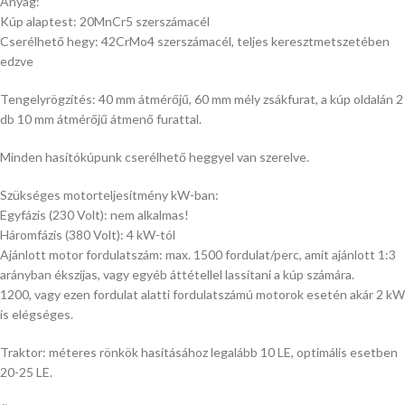
Anyag:
Kúp alaptest: 20MnCr5 szerszámacél
Cserélhető hegy: 42CrMo4 szerszámacél, teljes keresztmetszetében
edzve
Tengelyrögzítés: 40 mm átmérőjű, 60 mm mély zsákfurat, a kúp oldalán 2
db 10 mm átmérőjű átmenő furattal.
Minden hasítókúpunk cserélhető heggyel van szerelve.
Szükséges motorteljesítmény kW-ban:
Egyfázis (230 Volt): nem alkalmas!
Háromfázis (380 Volt): 4 kW-tól
Ajánlott motor fordulatszám: max. 1500 fordulat/perc, amit ajánlott 1:3
arányban ékszíjas, vagy egyéb áttétellel lassítani a kúp számára.
1200, vagy ezen fordulat alatti fordulatszámú motorok esetén akár 2 kW
is elégséges.
Traktor: méteres rönkök hasításához legalább 10 LE, optimális esetben
20-25 LE.