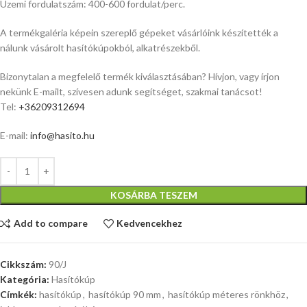
Üzemi fordulatszám: 400-600 fordulat/perc.
A termékgaléria képein szereplő gépeket vásárlóink készítették a
nálunk vásárolt hasítókúpokból, alkatrészekből.
Bizonytalan a megfelelő termék kiválasztásában? Hívjon, vagy írjon
nekünk E-mailt, szívesen adunk segítséget, szakmai tanácsot!
Tel:
+36209312694
E-mail:
info@hasito.hu
KOSÁRBA TESZEM
Add to compare
Kedvencekhez
Cikkszám:
90/J
Kategória:
Hasítókúp
Címkék:
hasítókúp
,
hasítókúp 90 mm
,
hasítókúp méteres rönkhöz
,