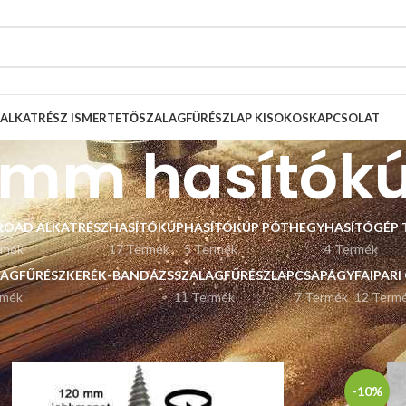
ALKATRÉSZ ISMERTETŐ
SZALAGFŰRÉSZLAP KISOKOS
KAPCSOLAT
 mm hasítók
ROAD ALKATRÉSZ
HASÍTÓKÚP
HASÍTÓKÚP PÓTHEGY
HASÍTÓGÉP 
rmék
17 Termék
5 Termék
4 Termék
LAGFŰRÉSZKERÉK-BANDÁZS
SZALAGFŰRÉSZLAP
CSAPÁGY
FAIPARI
rmék
11 Termék
7 Termék
12 Term
Listázás
9
12
-10%