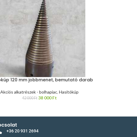
ókúp 120 mm jobbmenet, bemutató darab
Akciós alkatrészek - bolhapiac
,
Hasítókúp
38 000
Ft
42 000
Ft
csolat
+36 20 931 2694