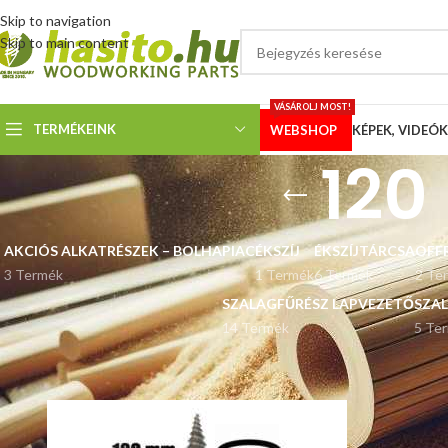
Skip to navigation
Skip to main content
VÁSÁROLJ MOST!
TERMÉKEINK
WEBSHOP
KÉPEK, VIDEÓK
120
AKCIÓS ALKATRÉSZEK – BOLHAPIAC
ÉKSZÍJ
ÉKSZÍJTÁRCSA
OFF
3 Termék
1 Termék
6 Termék
2 Te
SZALAGFŰRÉSZ LAPVEZETŐ
SZA
14 Termék
5 Te
Kezdőlap
“120 mm hasítókúp” címkével rendelkező termékek