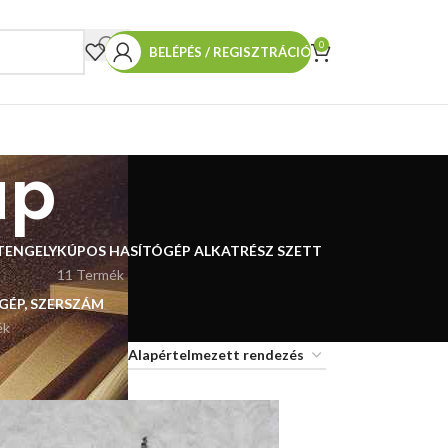
0
BELÉPÉS / REGISZTRÁCIÓ
úp
TENGELY
KÚPOS HASÍTÓGÉP ALKATRÉSZ SZETT
11 Termék
 GÉP, SZERSZÁM
ék
18
24