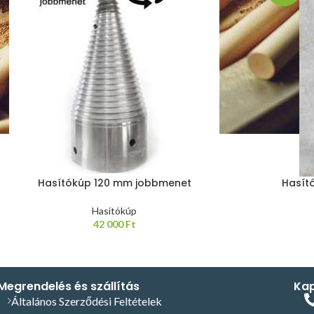
Hasítókúp 120 mm jobbmenet
Hasít
Hasítókúp
42 000
Ft
Megrendelés és szállítás
Kap
Általános Szerződési Feltételek