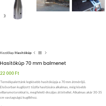
Kezdőlap
Hasítókúp
Hasítókúp 70 mm balmenet
22 000
Ft
Termékpalettánk legkisebb hasítókúpja a 70 mm átmérőjű.
Elsősorban kuglizott tűzifa hasítására alkalmas, még kisebb
villanymotorokkal is, megfelelő ékszíjas áttétellel. Alkalmas akár 30-35
cm vastagságú kuglikhoz.