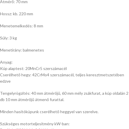
Átmérő: 70 mm
Hossz: kb. 220 mm
Menetemelkedés: 8 mm
Súly: 3 kg
Menetirány: balmenetes
Anyag:
Kúp alaptest: 20MnCr5 szerszámacél
Cserélhető hegy: 42CrMo4 szerszámacél, teljes keresztmetszetében
edzve
Tengelyrögzítés: 40 mm átmérőjű, 60 mm mély zsákfurat, a kúp oldalán 2
db 10 mm átmérőjű átmenő furattal.
Minden hasítókúpunk cserélhető heggyel van szerelve.
Szükséges motorteljesítmény kW-ban: