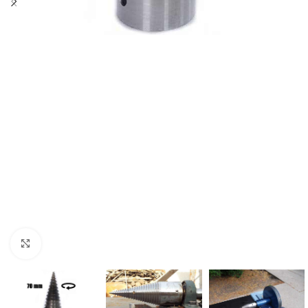
Nagyításhoz kattints ide