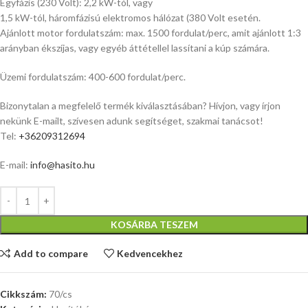
Egyfázis (230 Volt): 2,2 kW-tól, vagy
1,5 kW-tól, háromfázisú elektromos hálózat (380 Volt esetén.
Ajánlott motor fordulatszám: max. 1500 fordulat/perc, amit ajánlott 1:3
arányban ékszíjas, vagy egyéb áttétellel lassítani a kúp számára.
Üzemi fordulatszám: 400-600 fordulat/perc.
Bizonytalan a megfelelő termék kiválasztásában? Hívjon, vagy írjon
nekünk E-mailt, szívesen adunk segítséget, szakmai tanácsot!
Tel:
+36209312694
E-mail:
info@hasito.hu
KOSÁRBA TESZEM
Add to compare
Kedvencekhez
Cikkszám:
70/cs