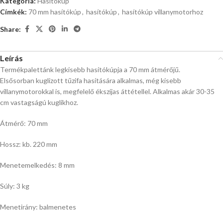
Kategória:
Hasítókúp
Címkék:
70 mm hasítókúp
,
hasítókúp
,
hasítókúp villanymotorhoz
Share:
Leírás
Termékpalettánk legkisebb hasítókúpja a 70 mm átmérőjű.
Elsősorban kuglizott tűzifa hasítására alkalmas, még kisebb
villanymotorokkal is, megfelelő ékszíjas áttétellel. Alkalmas akár 30-35
cm vastagságú kuglikhoz.
Átmérő: 70 mm
Hossz: kb. 220 mm
Menetemelkedés: 8 mm
Súly: 3 kg
Menetirány: balmenetes