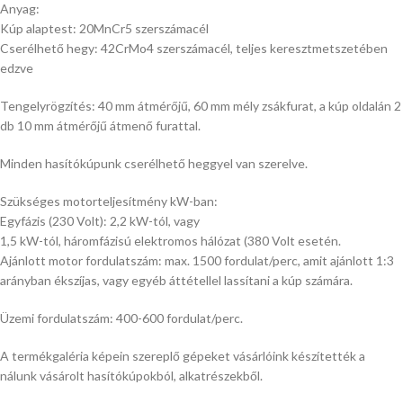
Anyag:
Kúp alaptest: 20MnCr5 szerszámacél
Cserélhető hegy: 42CrMo4 szerszámacél, teljes keresztmetszetében
edzve
Tengelyrögzítés: 40 mm átmérőjű, 60 mm mély zsákfurat, a kúp oldalán 2
db 10 mm átmérőjű átmenő furattal.
Minden hasítókúpunk cserélhető heggyel van szerelve.
Szükséges motorteljesítmény kW-ban:
Egyfázis (230 Volt): 2,2 kW-tól, vagy
1,5 kW-tól, háromfázisú elektromos hálózat (380 Volt esetén.
Ajánlott motor fordulatszám: max. 1500 fordulat/perc, amit ajánlott 1:3
arányban ékszíjas, vagy egyéb áttétellel lassítani a kúp számára.
Üzemi fordulatszám: 400-600 fordulat/perc.
A termékgaléria képein szereplő gépeket vásárlóink készítették a
nálunk vásárolt hasítókúpokból, alkatrészekből.