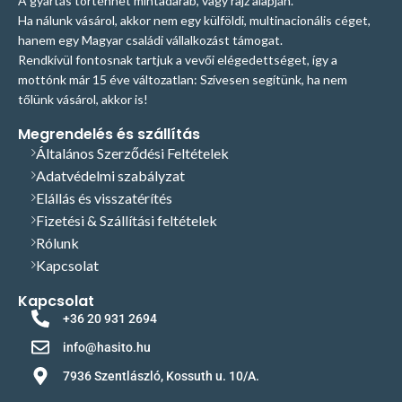
A gyártás történhet mintadarab, vagy rajz alapján.
támogatás első kézből történik.
támogatás első kézből történik.
Ha nálunk vásárol, akkor nem egy külföldi, multinacionális céget,
Bizonytalan a megfelelő termék
Bizonytalan a megfelelő termék
hanem egy Magyar családi vállalkozást támogat.
kiválasztásában? Hívjon, vagy írjon
kiválasztásában? Hívjon, vagy írjon
nekünk E-mailt, szívesen adunk
nekünk E-mailt, szívesen adunk
Rendkívül fontosnak tartjuk a vevői elégedettséget, így a
segítséget, szakmai tanácsot! Tel:
segítséget, szakmai tanácsot! Tel:
mottónk már 15 éve változatlan: Szívesen segítünk, ha nem
+36209312694
E-mail:
+36209312694
E-mail:
tőlünk vásárol, akkor is!
info@hasito.hu
info@hasito.hu
Megrendelés és szállítás
Általános Szerződési Feltételek
Adatvédelmi szabályzat
Elállás és visszatérítés
Fizetési & Szállítási feltételek
Rólunk
Kapcsolat
Kapcsolat
+36 20 931 2694
info@hasito.hu
7936 Szentlászló, Kossuth u. 10/A.