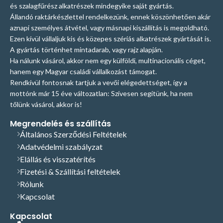
és szalagfűrész alkatrészek mindegyike saját gyártás.
Állandó raktárkészlettel rendelkezünk, ennek köszönhetően akár
aznapi személyes átvétel, vagy másnapi kiszállítás is megoldható.
Ezen kívül vállaljuk kis és közepes szériás alkatrészek gyártását is.
A gyártás történhet mintadarab, vagy rajz alapján.
Ha nálunk vásárol, akkor nem egy külföldi, multinacionális céget,
hanem egy Magyar családi vállalkozást támogat.
Rendkívül fontosnak tartjuk a vevői elégedettséget, így a
mottónk már 15 éve változatlan: Szívesen segítünk, ha nem
tőlünk vásárol, akkor is!
Megrendelés és szállítás
Általános Szerződési Feltételek
Adatvédelmi szabályzat
Elállás és visszatérítés
Fizetési & Szállítási feltételek
Rólunk
Kapcsolat
Kapcsolat