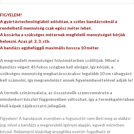
FIGYELEM!
A gyártástechnológiából adódóan, a széles bandázsoknál a
rendelhető mennyiség csak egész méter lehet.
A kosárba a szükséges méternek megfelelő mennyiséget kérjük
helyezni. Azaz pl: 2, 3, stb.
A bandázs egybefüggő maximális hossza 10 méter.
A megrendelt mennyiséget folyóméterben szállítjuk. Mivel a
bandázs végeit 45 fokos szögben kell elvágni, így kérjük, a
szükséges mennyiség meghatározásakor legalább 10 cm ráhagyást
kell számolni, így megrendelést ennek figyelembevételével adják le!
A termék színárnyalata, az összetevők szemcsemérete a
mindenkori készlet függvényében változhat, így a termékgalériában
lévő képek tájékoztató jellegűek.
Figyelem! A bandázsok esetében a fogyasztót nem illeti meg az elállási
jog, mivel a bandázs a megrendelő igényei alapján, egyedi méretben
készül. Reklamáció kizárólag anyaghiba esetén fogadható el.