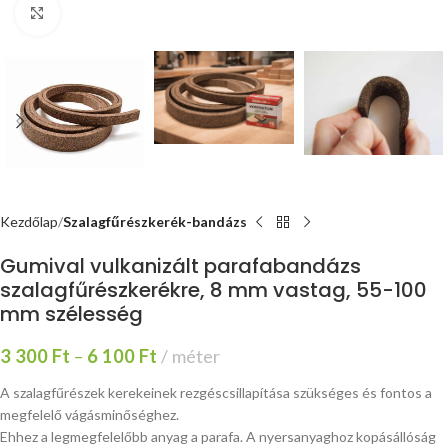
Nagyításhoz kattints ide
Kezdőlap
Szalagfűrészkerék-bandázs
Gumival vulkanizált parafabandázs
szalagfűrészkerékre, 8 mm vastag, 55-100
mm szélesség
3 300
Ft
–
6 100
Ft
méter
A szalagfűrészek kerekeinek rezgéscsillapítása szükséges és fontos a
megfelelő vágásminőséghez.
Ehhez a legmegfelelőbb anyag a parafa. A nyersanyaghoz kopásállóság