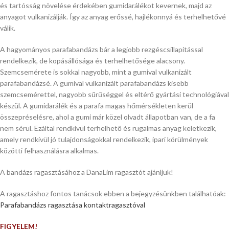
és tartósság növelése érdekében gumidarálékot kevernek, majd az
anyagot vulkanizálják. Így az anyag erőssé, hajlékonnyá és terhelhetővé
válik.
A hagyományos parafabandázs bár a legjobb rezgéscsillapítással
rendelkezik, de kopásállósága és terhelhetősége alacsony.
Szemcsemérete is sokkal nagyobb, mint a gumival vulkanizált
parafabandázsé. A gumival vulkanizált parafabandázs kisebb
szemcsemérettel, nagyobb sűrűséggel és eltérő gyártási technológiával
készül. A gumidarálék és a parafa magas hőmérsékleten kerül
összepréselésre, ahol a gumi már közel olvadt állapotban van, de a fa
nem sérül. Ezáltal rendkívül terhelhető és rugalmas anyag keletkezik,
amely rendkívül jó tulajdonságokkal rendelkezik, ipari körülmények
közötti felhasználásra alkalmas.
A bandázs ragasztásához a DanaLim ragasztót ajánljuk!
A ragasztáshoz fontos tanácsok ebben a bejegyzésünkben találhatóak:
Parafabandázs ragasztása kontaktragasztóval
FIGYELEM!