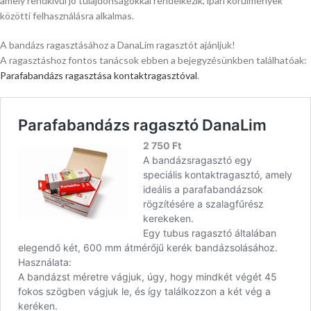
amely rendkívül jó tulajdonságokkal rendelkezik, ipari körülmények
közötti felhasználásra alkalmas.
A bandázs ragasztásához a DanaLim ragasztót ajánljuk!
A ragasztáshoz fontos tanácsok ebben a bejegyzésünkben találhatóak:
Parafabandázs ragasztása kontaktragasztóval
.