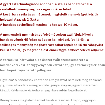
A gyártástechnológiából adódóan, a széles bandázsoknál a
rendelhető mennyiség csak egész méter lehet.
A kosárba a szükséges méternek megfelelő mennyiséget kérjük
helyezni. Azaz pl: 2, 3, stb.
A bandázs egybefüggő maximális hossza 10 méter.
A megrendelt mennyiséget folyóméterben szállítjuk. Mivel a
bandázs végeit 45 fokos szögben kell elvágni, így kérjük, a
szükséges mennyiség meghatározásakor legalább 10 cm ráhagyást
kell számolni, így megrendelést ennek figyelembevételével adják le!
A termék színárnyalata, az összetevők szemcsemérete a
mindenkori készlet függvényében változhat, így a termékgalériában
lévő képek tájékoztató jellegűek.
Figyelem! A bandázsok esetében a fogyasztót nem illeti meg az elállási
jog, mivel a bandázs a megrendelő igényei alapján, egyedi méretben
készül. Reklamáció kizárólag anyaghiba esetén fogadható el.
Bizonytalan a megfelelő termék kiválasztásában? Hívjon, vagy írjon