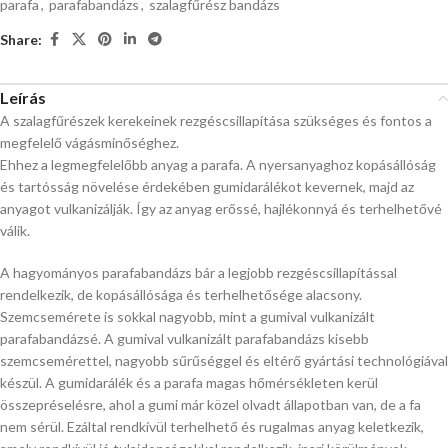
parafa
,
parafabandázs
,
szalagfűrész bandázs
Share:
Leírás
A szalagfűrészek kerekeinek rezgéscsillapítása szükséges és fontos a
megfelelő vágásminőséghez.
Ehhez a legmegfelelőbb anyag a parafa. A nyersanyaghoz kopásállóság
és tartósság növelése érdekében gumidarálékot kevernek, majd az
anyagot vulkanizálják. Így az anyag erőssé, hajlékonnyá és terhelhetővé
válik.
A hagyományos parafabandázs bár a legjobb rezgéscsillapítással
rendelkezik, de kopásállósága és terhelhetősége alacsony.
Szemcsemérete is sokkal nagyobb, mint a gumival vulkanizált
parafabandázsé. A gumival vulkanizált parafabandázs kisebb
szemcsemérettel, nagyobb sűrűséggel és eltérő gyártási technológiával
készül. A gumidarálék és a parafa magas hőmérsékleten kerül
összepréselésre, ahol a gumi már közel olvadt állapotban van, de a fa
nem sérül. Ezáltal rendkívül terhelhető és rugalmas anyag keletkezik,