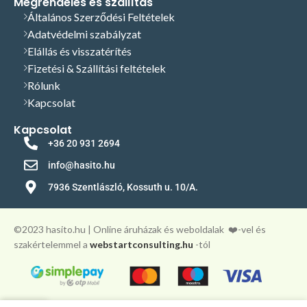
Megrendelés és szállítás
adott
vághatók velük szegekkel teli
vághatók velük szegekkel teli
Általános Szerződési Feltételek
centiméter
faanyagok is, mivel alapvetően
faanyagok is, mivel alapvetően
Adatvédelmi szabályzat
fém vágására is alkalmasak!!!
A
fém vágására is alkalmasak!!!
A
áron kívül nincs
Elállás és visszatérítés
bimetál szalagfűrészlapok
bimetál szalagfűrészlapok
Fizetési & Szállítási feltételek
gyárilag élezettek és
gyárilag élezettek és
további plusz
hajtogatottak, extrém pontos a
hajtogatottak, extrém pontos a
Rólunk
megmunkálási
vágásképük!
Többszörös
vágásképük!
Többszörös
Kapcsolat
élettartam, a hagyományos
élettartam, a hagyományos
költség.
szénacél fűrészlapokhoz képest,
szénacél fűrészlapokhoz képest,
Kapcsolat
ezért ritkábban szükséges az
ezért ritkábban szükséges az
+36 20 931 2694
Bizonytalan a megfelelő termék
újraélezés. A fűrészlapok a vevő
újraélezés. A fűrészlapok a vevő
kiválasztásában? Hívjon, vagy írjon
által megadott hosszúságban
által megadott hosszúságban
info@hasito.hu
nekünk E-mailt, szívesen adunk
készülnek (hegesztve, élezve,
készülnek (hegesztve, élezve,
7936 Szentlászló, Kossuth u. 10/A.
segítséget, szakmai tanácsot! Tel:
hajtogatva).
hajtogatva).
+36209312694
E-mail:
A feltüntetett
A feltüntetett
info@hasito.hu
ár centiméterre
ár centiméterre
©️2023 hasito.hu | Online áruházak és weboldalak
❤️-vel és
szakértelemmel a
webstartconsulting.hu
-tól
vonatkozik.
vonatkozik.
Kérjük, a
Kérjük, a
megrendelésnél
megrendelésnél