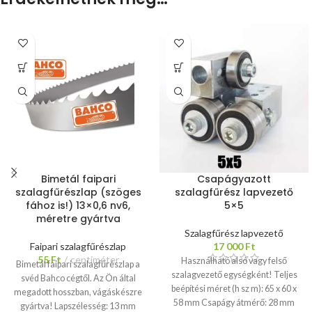
Bimetál faipari
Csapágyazott
szalagfűrészlap (szöges
szalagfűrész lapvezető
fához is!) 13×0,6 nv6,
5×5
méretre gyártva
Szalagfűrész lapvezető
Faipari szalagfűrészlap
17 000
Ft
55
Ft
centiméter
Használható alsó vagy felső
Bimetál faipari szalagfűrészlap a
szalagvezető egységként! Teljes
svéd Bahco cégtől. Az Ön által
beépítési méret (h sz m): 65 x 60 x
megadott hosszban, vágáskészre
58 mm Csapágy átmérő: 28 mm
gyártva! Lapszélesség: 13 mm