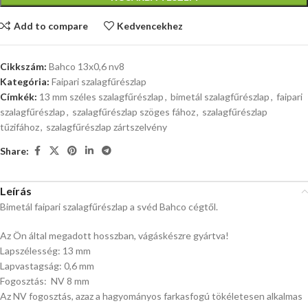
Add to compare
Kedvencekhez
Cikkszám:
Bahco 13x0,6 nv8
Kategória:
Faipari szalagfűrészlap
Címkék:
13 mm széles szalagfűrészlap
,
bimetál szalagfűrészlap
,
faipari
szalagfűrészlap
,
szalagfűrészlap szöges fához
,
szalagfűrészlap
tűzifához
,
szalagfűrészlap zártszelvény
Share:
Leírás
Bimetál faipari szalagfűrészlap a svéd Bahco cégtől.
Az Ön által megadott hosszban, vágáskészre gyártva!
Lapszélesség: 13 mm
Lapvastagság: 0,6 mm
Fogosztás: NV 8 mm
Az NV fogosztás, azaz a hagyományos farkasfogú tökéletesen alkalmas