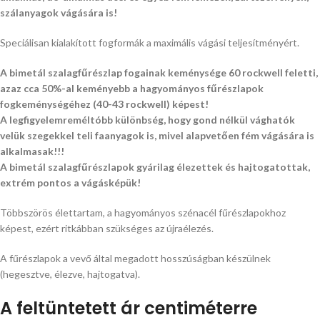
szálanyagok vágására is!
Speciálisan kialakított fogformák a maximális vágási teljesítményért.
A bimetál szalagfűrészlap fogainak keménysége 60 rockwell feletti,
azaz cca 50%-al keményebb a hagyományos fűrészlapok
fogkeménységéhez (40-43 rockwell) képest!
A legfigyelemreméltóbb különbség, hogy gond nélkül vághatók
velük szegekkel teli faanyagok is, mivel alapvetően fém vágására is
alkalmasak!!!
A bimetál szalagfűrészlapok gyárilag élezettek és hajtogatottak,
extrém pontos a vágásképük!
Többszörös élettartam, a hagyományos szénacél fűrészlapokhoz
képest, ezért ritkábban szükséges az újraélezés.
A fűrészlapok a vevő által megadott hosszúságban készülnek
(hegesztve, élezve, hajtogatva).
A feltüntetett ár centiméterre