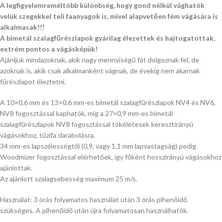
A legfigyelemreméltóbb különbség, hogy gond nélkül vághatók
velük szegekkel teli faanyagok is, mivel alapvetően fém vágására is
alkalmasak!!!
A bimetál szalagfűrészlapok gyárilag élezettek és hajtogatottak,
extrém pontos a vágásképük!
Ajánljuk mindazoknak, akik nagy mennyiségű fát dolgoznak fel, de
azoknak is, akik csak alkalmanként vágnak, de évekig nem akarnak
fűrészlapot éleztetni.
A 10×0,6 mm és 13×0,6 mm-es bimetál szalagfűrészlapok NV4 és NV6,
NV8 fogosztással kaphatók, míg a 27×0,9 mm-es bimetál
szalagfűrészlapok NV8 fogosztással tökéletesek keresztirányú
vágásokhoz, tűzifa darabolásra.
34 mm-es lapszélességtől (0,9, vagy 1,1 mm lapvastagság) pedig
Woodmizer fogosztással elérhetőek, így főként hosszirányú vágásokhoz
ajánlottak.
Az ajánlott szalagsebesség maximum 25 m/s.
Használat: 3 órás folyamatos használat után 3 órás pihenőidő
szükséges. A pihenőidő után újra folyamatosan használhatók.