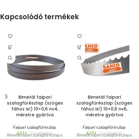
(típus: 6001) Rögzítés: d=12 mm
Lapvastagság: 0,6 mm Fogosztás:
furaton keresztül,
NV 6 mm Speciális acél alaptest,
Kapcsolódó termékek
imbuszcsavarokkal
Lapméretek:
nagy keménységű, kobalt ötvözet
6-35 mm, közepes méretű
fogak. Speciálisan kialakított
gépek 400-500 mm
fogformák a maximális vágási
kerékátmérővel.
Bizonytalan a
teljesítményért.
A bimetál
megfelelő termék
szalagfűrészlap fogainak
kiválasztásában? Hívjon, vagy írjon
keménysége 60 rockwell feletti,
nekünk E-mailt, szívesen adunk
azaz cca 50%-al keményebb a
segítséget, szakmai tanácsot! Tel:
hagyományos fűrészlapok
+36209312694
E-mail:
fogkeménységéhez (40-43
info@hasito.hu
rockwell) képest!
A
legfigyelemreméltóbb
különbség, hogy gond nélkül
vághatók velük szegekkel teli
Bimetál faipari
Bimetál faipari
faanyagok is, mivel alapvetően
szalagfűrészlap (szöges
szalagfűrészlap (szöges
fém vágására is alkalmasak!!!
A
fához is!) 10×0,6 nv4,
fához is!) 10×0,6 nv6,
bimetál szalagfűrészlapok
méretre gyártva
méretre gyártva
gyárilag élezettek és
hajtogatottak, extrém pontos a
Faipari szalagfűrészlap
Faipari szalagfűrészlap
vágásképük!
Többszörös
67
Ft
centiméter
67
Ft
centiméter
élettartam, a hagyományos
Bimetál faipari szalagfűrészlap a
Bimetál faipari szalagfűrészlap a