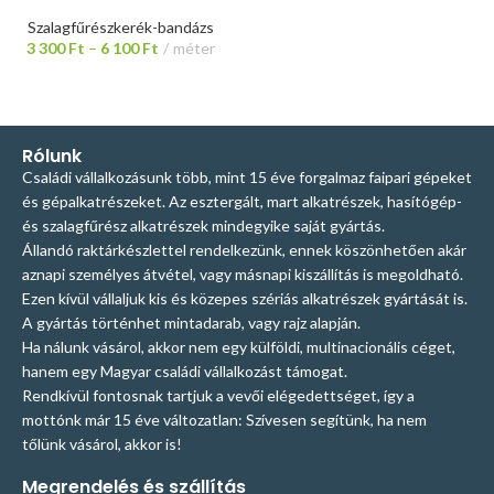
Szalagfűrészkerék-bandázs
3 300
Ft
–
6 100
Ft
méter
Rólunk
Családi vállalkozásunk több, mint 15 éve forgalmaz faipari gépeket
és gépalkatrészeket. Az esztergált, mart alkatrészek, hasítógép-
és szalagfűrész alkatrészek mindegyike saját gyártás.
Állandó raktárkészlettel rendelkezünk, ennek köszönhetően akár
aznapi személyes átvétel, vagy másnapi kiszállítás is megoldható.
Ezen kívül vállaljuk kis és közepes szériás alkatrészek gyártását is.
A gyártás történhet mintadarab, vagy rajz alapján.
Ha nálunk vásárol, akkor nem egy külföldi, multinacionális céget,
hanem egy Magyar családi vállalkozást támogat.
Rendkívül fontosnak tartjuk a vevői elégedettséget, így a
mottónk már 15 éve változatlan: Szívesen segítünk, ha nem
tőlünk vásárol, akkor is!
Megrendelés és szállítás