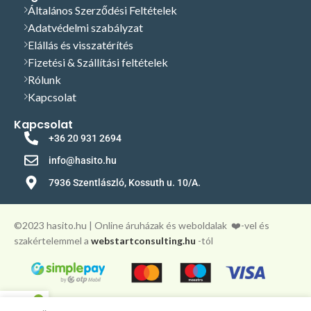
Általános Szerződési Feltételek
Adatvédelmi szabályzat
Elállás és visszatérítés
Fizetési & Szállítási feltételek
Rólunk
Kapcsolat
Kapcsolat
+36 20 931 2694
info@hasito.hu
7936 Szentlászló, Kossuth u. 10/A.
©️2023 hasito.hu | Online áruházak és weboldalak
❤️-vel és
szakértelemmel a
webstartconsulting.hu
-tól
0