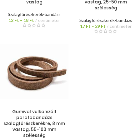
vastag
vastag, 25-50 mm
szélesség
Szalagfűrészkerék-bandázs
12
Ft
–
18
Ft
centiméter
Szalagfűrészkerék-bandázs
17
Ft
–
29
Ft
centiméter
Gumival vulkanizált
parafabandázs
szalagfűrészkerékre, 8 mm
vastag, 55-100 mm
szélesség