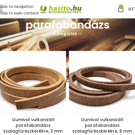
Skip to navigation
0
0
F
Skip to main content
parafabandázs
Kategóriák
Kezdőlap
“parafabandázs” címkével rendelkező termékek
Gumival vulkanizált
Gumival vulkanizált
parafabandázs
parafabandázs
szalagfűrészkerékre, 3 mm
szalagfűrészkerékre, 8 mm