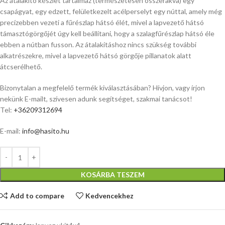
Az átalakító készlet tartalmaz (természetesen összerakva) egy
csapágyat, egy edzett, felületkezelt acélperselyt egy núttal, amely még
precízebben vezeti a fűrészlap hátsó élét, mivel a lapvezető hátsó
támasztógörgőjét úgy kell beállítani, hogy a szalagfűrészlap hátsó éle
ebben a nútban fusson. Az átalakításhoz nincs szükség további
alkatrészekre, mivel a lapvezető hátsó görgője pillanatok alatt
átcserélhető.
Bizonytalan a megfelelő termék kiválasztásában? Hívjon, vagy írjon
nekünk E-mailt, szívesen adunk segítséget, szakmai tanácsot!
Tel:
+36209312694
E-mail:
info@hasito.hu
KOSÁRBA TESZEM
Add to compare
Kedvencekhez