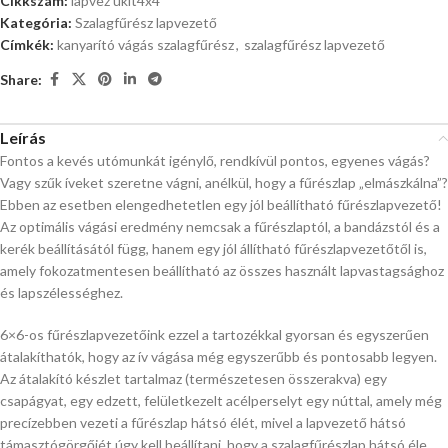
Cikkszám:
lapvez ukit4x4
Kategória:
Szalagfűrész lapvezető
Címkék:
kanyarító vágás szalagfűrész
,
szalagfűrész lapvezető
Share:
Leírás
Fontos a kevés utómunkát igénylő, rendkívül pontos, egyenes vágás?
Vagy szűk íveket szeretne vágni, anélkül, hogy a fűrészlap „elmászkálna”?
Ebben az esetben elengedhetetlen egy jól beállítható fűrészlapvezető!
Az optimális vágási eredmény nemcsak a fűrészlaptól, a bandázstól és a
kerék beállításától függ, hanem egy jól állítható fűrészlapvezetőtől is,
amely fokozatmentesen beállítható az összes használt lapvastagsághoz
és lapszélességhez.
6×6-os fűrészlapvezetőink ezzel a tartozékkal gyorsan és egyszerűen
átalakíthatók, hogy az ív vágása még egyszerűbb és pontosabb legyen.
Az átalakító készlet tartalmaz (természetesen összerakva) egy
csapágyat, egy edzett, felületkezelt acélperselyt egy núttal, amely még
precízebben vezeti a fűrészlap hátsó élét, mivel a lapvezető hátsó
támasztógörgőjét úgy kell beállítani, hogy a szalagfűrészlap hátsó éle