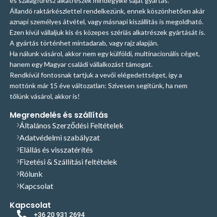
és szalagfűrész alkatrészek mindegyike saját gyártás.
nekünk E-mailt, szívesen adunk
kiválasztásában? Hívjon, vagy írjon
Állandó raktárkészlettel rendelkezünk, ennek köszönhetően akár
segítséget, szakmai tanácsot! Tel:
nekünk E-mailt, szívesen adunk
aznapi személyes átvétel, vagy másnapi kiszállítás is megoldható.
+36209312694
E-mail:
segítséget, szakmai tanácsot! Tel:
Ezen kívül vállaljuk kis és közepes szériás alkatrészek gyártását is.
info@hasito.hu
+36209312694
E-mail:
A gyártás történhet mintadarab, vagy rajz alapján.
info@hasito.hu
Ha nálunk vásárol, akkor nem egy külföldi, multinacionális céget,
hanem egy Magyar családi vállalkozást támogat.
Rendkívül fontosnak tartjuk a vevői elégedettséget, így a
mottónk már 15 éve változatlan: Szívesen segítünk, ha nem
tőlünk vásárol, akkor is!
Megrendelés és szállítás
Általános Szerződési Feltételek
Adatvédelmi szabályzat
Elállás és visszatérítés
Fizetési & Szállítási feltételek
Rólunk
Kapcsolat
Kapcsolat
+36 20 931 2694