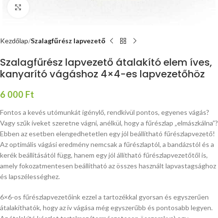
Nagyításhoz kattints ide
Kezdőlap
Szalagfűrész lapvezető
Szalagfűrész lapvezető átalakító elem íves,
kanyarító vágáshoz 4×4-es lapvezetőhöz
6 000
Ft
Fontos a kevés utómunkát igénylő, rendkívül pontos, egyenes vágás?
Vagy szűk íveket szeretne vágni, anélkül, hogy a fűrészlap „elmászkálna”?
Ebben az esetben elengedhetetlen egy jól beállítható fűrészlapvezető!
Az optimális vágási eredmény nemcsak a fűrészlaptól, a bandázstól és a
kerék beállításától függ, hanem egy jól állítható fűrészlapvezetőtől is,
amely fokozatmentesen beállítható az összes használt lapvastagsághoz
és lapszélességhez.
6×6-os fűrészlapvezetőink ezzel a tartozékkal gyorsan és egyszerűen
átalakíthatók, hogy az ív vágása még egyszerűbb és pontosabb legyen.