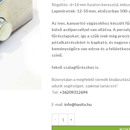
Rögzítés: d=16 mm furaton keresztül, imbu
Lapméretek: 12-50 mm, elsősorban 500-a
Az íves, kanyarító vágásokhoz készült 
külső acélpersellyel van ellátva. A pers
fűrészlapokat, így a szűk ívek még precí
pótalkatrészként is kapható, és nagyon 
keménységűre van edzve és a felületkeze
színű.
fekvő szalagfűrészhez is.
Bizonytalan a megfelelő termék kiválasztásá
adunk segítséget, szakmai tanácsot!
Tel:
+36209312694
E-mail:
info@hasito.hu
KOS