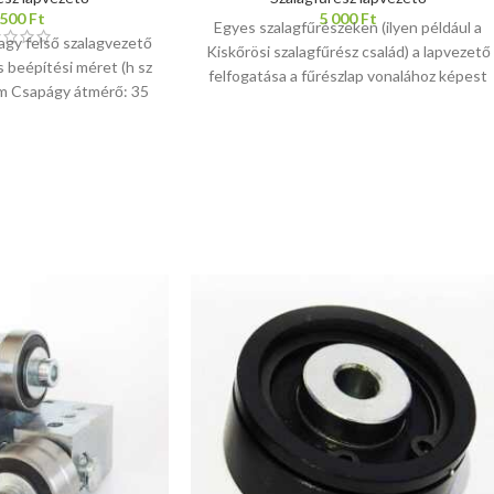
 500
Ft
5 000
Ft
Egyes szalagfűrészeken (ilyen például a
agy felső szalagvezető
Kiskőrösi szalagfűrész család) a lapvezető
 beépítési méret (h sz
felfogatása a fűrészlap vonalához képest
mm Csapágy átmérő: 35
oldalirányban el van tolva. Ezért
) Rögzítés: d=16 mm
megterveztünk egy excentrikus
l, imbuszcsavarokkal
tartókonzolt, minden szükséges
 mm, elsősorban 500-
tartozékkal, hogy az 5x5-ös és 6x6-os
l, egészen 800-as
fűrészlapvezetők még egyszerűbben
fekvő szalagfűrészhez
felszerelhetők legyenek. A tartókonzol
a megfelelő termék
részei:
vjon, vagy írjon nekünk
1 db laposvas 4 furattal
en adunk segítséget,
1 db csap a 6x6-os fűrészlapvezető
Tel:
+36209312694
E-
csatlakoztatásához
o@hasito.hu
1 db köracél a szalagfűrészgéphez történő
rögzítéshez, 16 mm, 20 mm vagy 25 mm
átmérővel, kb. 130 mm hosszúsággal
2 db 8x20 mm-es csavar
2 db alátét
Nem megfelelő az átmérő vagy a hossz? A
köracélok esztergálhatók, rövidíthetők. (A