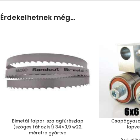
Érdekelhetnek még…
Bimetál faipari szalagfűrészlap
Csapágyazot
(szöges fához is!) 34×0,9 w22,
lapve
méretre gyártva
Szalagfűr