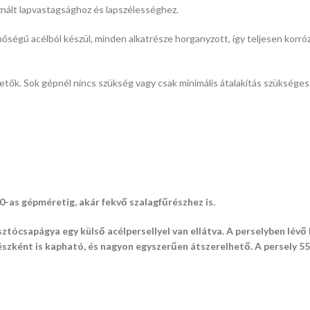
znált lapvastagsághoz és lapszélességhez.
őségű acélból készül, minden alkatrésze horganyzott, így teljesen korr
lhetők. Sok gépnél nincs szükség vagy csak minimális átalakítás szükség
-as gépméretig, akár fekvő szalagfűrészhez is.
ztócsapágya egy külső acélpersellyel van ellátva. A perselyben lév
részként is kapható, és nagyon egyszerűen átszerelhető. A persely 