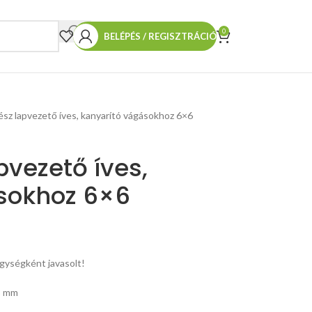
0
BELÉPÉS / REGISZTRÁCIÓ
ész lapvezető íves, kanyarító vágásokhoz 6×6
pvezető íves,
sokhoz 6×6
gységként javasolt!
78 mm