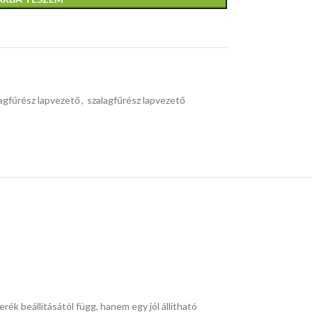
agfűrész lapvezető
,
szalagfűrész lapvezető
ék beállításától függ, hanem egy jól állítható