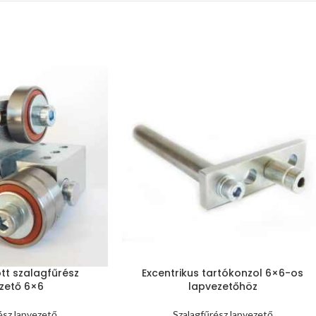
t szalagfűrész
Excentrikus tartókonzol 6×6-os
zető 6×6
lapvezetőhöz
ész lapvezető
Szalagfűrész lapvezető