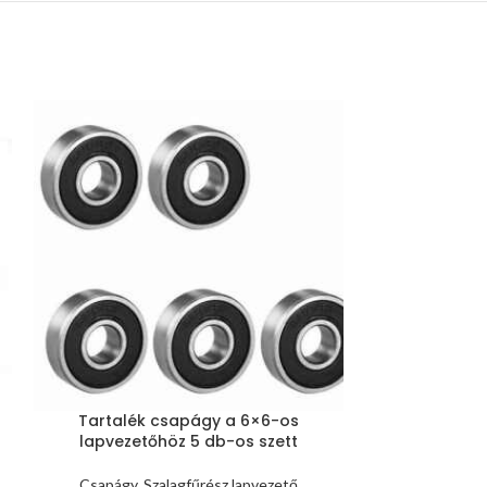
Tartalék csapágy a 6×6-os
lapvezetőhöz 5 db-os szett
Csapágy
,
Szalagfűrész lapvezető