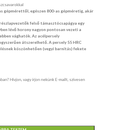
szcsavarokkal
s gépmérettől, egészen 800-as gépméretig, akár
fűrészlapvezetők felső támasztócsapágya egy
elyben lévő horony nagyon pontosan vezeti a
zebben vághatók. Az acélpersely
egyszerűen átszerelhető. A persely 55 HRC
lésnek köszönhetően (vegyi barnítás) fekete
ban? Hívjon, vagy írjon nekünk E-mailt, szívesen
ÁRBA TESZEM