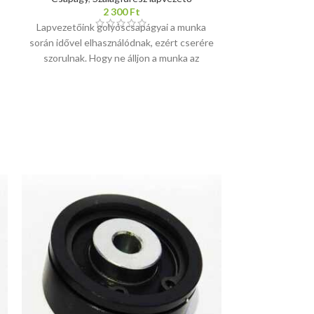
2 300
Ft
Lapvezetőink golyóscsapágyai a munka
során idővel elhasználódnak, ezért cserére
szorulnak. Hogy ne álljon a munka az
esetleges beszerzési nehézségek miatt, 5
db-os szettekben kínáljuk a megfelelő
golyóscsapágyakat, amiket érdemes a
lapvezetővel együtt megrendelni, így a
tartalék csapágyak azonnal kéznél lesznek.
A szett az aktuálisan készleten lévő
csapágyainkból kerül összeállításra, ami
lehet gumi porvédős (RS), vagy fém
porvédős (ZZ), de természetesen
azonosak kerülnek a csomagba. Tehát, ha
ebből 1-et helyez a kosárba, 5 darab
golyóscsapágyat kap. Szívesen segítünk a
megfelelő alkatrészek kiválasztásában. Ha
kérdése merül fel, kérjük, írjon nekünk,
vagy hívhat is minket,