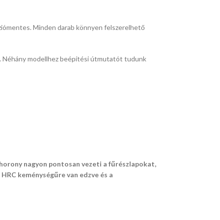
óziómentes. Minden darab könnyen felszerelhető
es. Néhány modellhez beépítési útmutatót tudunk
ő horony nagyon pontosan vezeti a fűrészlapokat,
55 HRC keménységűre van edzve és a