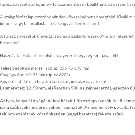
fűrészlapvezetőtől is, amely fokozatmentesen beállítható az összes has
A szalagfűrész lapvezetőnk minden követelménynek megfelel. Kiváló min
jobbos, vagy balos állásba, felső vagy alsó vezetőként.
A fűrészlapvezetők univerzálisak, és a szalagfűrészek 99%-ára felszere
biztosítani.
Használata elsősorban felső szalagvezető egységként javasolt!
Teljes beépítési méret (h sz m): 85 x 75 x 78 mm
Csapágy átmérő: 35 mm (típus: 6202)
Rögzítés: d=16 mm furaton keresztül, imbuszcsavarokkal
Lapméretek: 12-50 mm, elsősorban 500-as gépmérettől, egészen 800
Az íves, kanyarító vágásokhoz készült fűrészlapvezetők felső támas
így a szűk ívek még precízebben vághatók. Az acélpersely pótalkat
felületkezelésnek köszönhetően (vegyi barnítás) fekete színű.