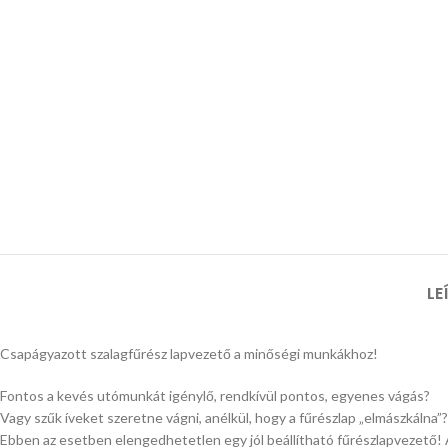
LE
Csapágyazott szalagfűrész lapvezető a minőségi munkákhoz!
Fontos a kevés utómunkát igénylő, rendkívül pontos, egyenes vágás?
Vagy szűk íveket szeretne vágni, anélkül, hogy a fűrészlap „elmászkálna”?
Ebben az esetben elengedhetetlen egy jól beállítható fűrészlapvezető! Az