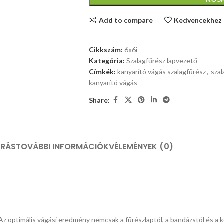
Add to compare
Kedvencekhez
Cikkszám:
6x6i
Kategória:
Szalagfűrész lapvezető
Címkék:
kanyarító vágás szalagfűrész
,
szal
kanyarító vágás
Share:
ÍRÁS
TOVÁBBI INFORMÁCIÓK
VÉLEMÉNYEK (0)
 optimális vágási eredmény nemcsak a fűrészlaptól, a bandázstól és a ker