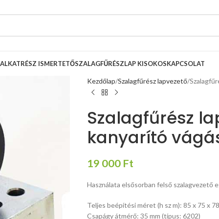
ALKATRÉSZ ISMERTETŐ
SZALAGFŰRÉSZLAP KISOKOS
KAPCSOLAT
Kezdőlap
Szalagfűrész lapvezető
Szalagfűr
Szalagfűrész la
kanyarító vágá
19 000
Ft
Használata elsősorban felső szalagvezető e
Teljes beépítési méret (h sz m): 85 x 75 x 
Csapágy átmérő: 35 mm (típus: 6202)