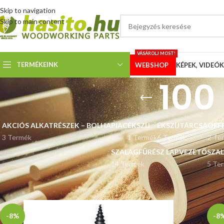
Skip to navigation
Skip to main content
VÁSÁROLJ MOST!
TERMÉKEINK
WEBSHOP
KÉPEK, VIDEÓK
100
AKCIÓS ALKATRÉSZEK – BOLHAPIAC
ÉKSZÍJ
ÉKSZÍJTÁRCSA
OFF
3 Termék
1 Termék
6 Termék
2 Te
SZALAGFŰRÉSZ LAPVEZETŐ
SZA
14 Termék
5 Te
Kezdőlap
“100 mm hasítókúp” címkével rendelkező termékek
-8%
-8