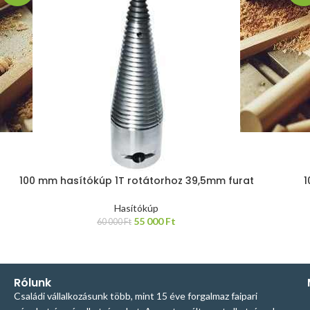
100 mm hasítókúp 1T rotátorhoz 39,5mm furat
1
Hasítókúp
55 000
Ft
60 000
Ft
Rólunk
Családi vállalkozásunk több, mint 15 éve forgalmaz faipari