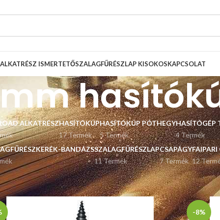
ALKATRÉSZ ISMERTETŐ
SZALAGFŰRÉSZLAP KISOKOS
KAPCSOLAT
 mm hasítók
ROAD ALKATRÉSZ
HASÍTÓKÚP
HASÍTÓKÚP PÓTHEGY
HASÍTÓGÉP 
rmék
17 Termék
5 Termék
4 Termék
LAGFŰRÉSZKERÉK-BANDÁZS
SZALAGFŰRÉSZLAP
CSAPÁGY
FAIPARI
rmék
11 Termék
7 Termék
12 Term
Listázás
9
12
%
-8%