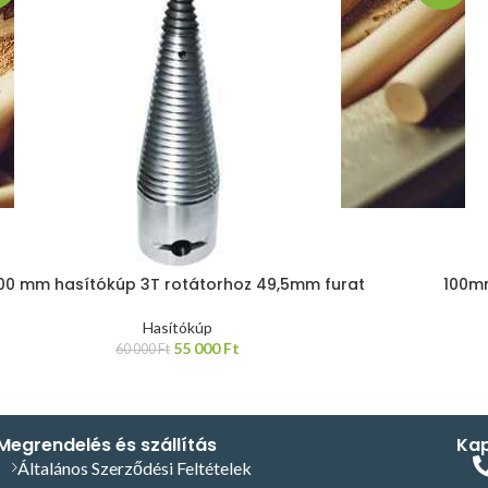
00 mm hasítókúp 3T rotátorhoz 49,5mm furat
100mm
Hasítókúp
55 000
Ft
60 000
Ft
Megrendelés és szállítás
Kap
Általános Szerződési Feltételek