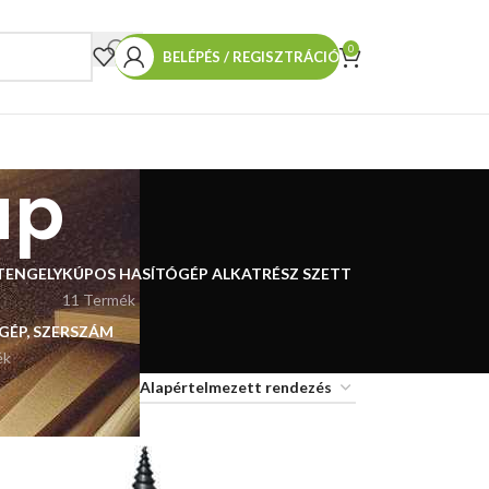
0
BELÉPÉS / REGISZTRÁCIÓ
úp
TENGELY
KÚPOS HASÍTÓGÉP ALKATRÉSZ SZETT
11 Termék
 GÉP, SZERSZÁM
ék
18
24