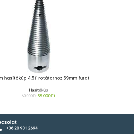
 hasítókúp 4,5T rotátorhoz 59mm furat
Hasítókúp
55 000
Ft
60 000
Ft
csolat
+36 20 931 2694