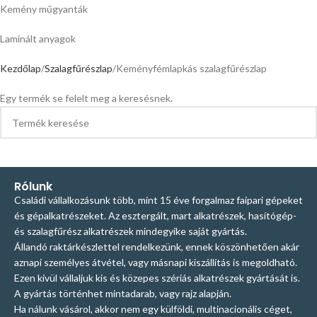
Kemény műgyanták
Laminált anyagok
Kezdőlap
Szalagfűrészlap
Keményfémlapkás szalagfűrészlap
Egy termék se felelt meg a keresésnek.
Rólunk
Családi vállalkozásunk több, mint 15 éve forgalmaz faipari gépeket
és gépalkatrészeket. Az esztergált, mart alkatrészek, hasítógép-
és szalagfűrész alkatrészek mindegyike saját gyártás.
Állandó raktárkészlettel rendelkezünk, ennek köszönhetően akár
aznapi személyes átvétel, vagy másnapi kiszállítás is megoldható.
Ezen kívül vállaljuk kis és közepes szériás alkatrészek gyártását is.
A gyártás történhet mintadarab, vagy rajz alapján.
Ha nálunk vásárol, akkor nem egy külföldi, multinacionális céget,