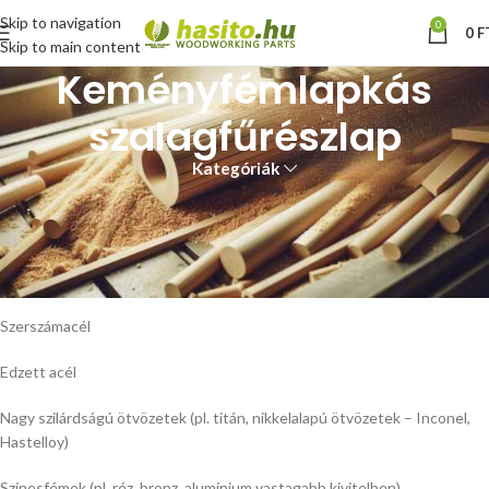
Skip to navigation
0
0
F
Skip to main content
Keményfémlapkás
szalagfűrészlap
Kategóriák
Mire alkalmasak a keményfémlapkás szalagfűrészlapok?
✅ Fémek vágása:
Rozsdamentes acél (INOX)
Szerszámacél
Edzett acél
Nagy szilárdságú ötvözetek (pl. titán, nikkelalapú ötvözetek – Inconel,
Hastelloy)
Színesfémek (pl. réz, bronz, alumínium vastagabb kivitelben)