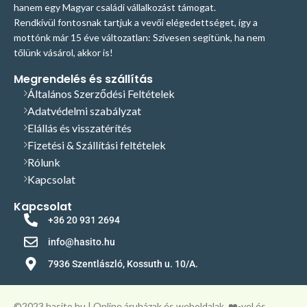
hanem egy Magyar családi vállalkozást támogat.
Rendkívül fontosnak tartjuk a vevői elégedettséget, így a
mottónk már 15 éve változatlan: Szívesen segítünk, ha nem
tőlünk vásárol, akkor is!
Megrendelés és szállítás
Általános Szerződési Feltételek
Adatvédelmi szabályzat
Elállás és visszatérítés
Fizetési & Szállítási feltételek
Rólunk
Kapcsolat
Kapcsolat
+36 20 931 2694
info@hasito.hu
7936 Szentlászló, Kossuth u. 10/A.
©️2023 hasito.hu | Online áruházak és weboldalak
❤️-vel és