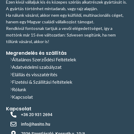
Ezen kívül vállaljuk kis és közepes szériás alkatrészek gyártását is.
A gyártás történhet mintadarab, vagy rajz alapján.
Ha nálunk vásárol, akkor nem egy külföldi, multinacionális céget,
hanem egy Magyar családi vállalkozást támogat.
Rendkívül fontosnak tartjuk a vevői elégedettséget, így a
mottónk már 15 éve változatlan: Szívesen segítünk, ha nem
tőlünk vásárol, akkor is!
Megrendelés és szállítás
Általános Szerződési Feltételek
Adatvédelmi szabályzat
Elállás és visszatérítés
Fizetési & Szállítási feltételek
Rólunk
Kapcsolat
Kapcsolat
+36 20 931 2694
info@hasito.hu
7936 Szentlászló, Kossuth u. 10/A.