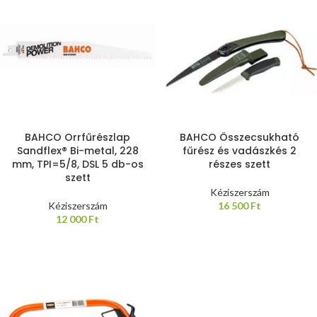
BAHCO Orrfűrészlap
BAHCO Összecsukható
Sandflex® Bi-metal, 228
fűrész és vadászkés 2
mm, TPI=5/8, DSL 5 db-os
részes szett
szett
Kéziszerszám
Kéziszerszám
16 500
Ft
12 000
Ft