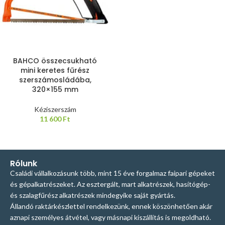
BAHCO összecsukható
mini keretes fűrész
szerszámosládába,
320×155 mm
Kéziszerszám
11 600
Ft
Rólunk
Családi vállalkozásunk több, mint 15 éve forgalmaz faipari gépeket
és gépalkatrészeket. Az esztergált, mart alkatrészek, hasítógép-
és szalagfűrész alkatrészek mindegyike saját gyártás.
Állandó raktárkészlettel rendelkezünk, ennek köszönhetően akár
aznapi személyes átvétel, vagy másnapi kiszállítás is megoldható.