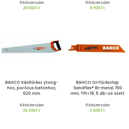
Kéziszerszám
Kéziszerszám
20 000
Ft
8 900
Ft
BAHCO Kézifűrész ytong-
BAHCO Orrfűrészlap
hoz, porózus betonhoz,
Sandflex® Bi-metal, 150
620 mm
mm, TPI=18, 5 db-os szett
Kéziszerszám
Kéziszerszám
36 200
Ft
5 600
Ft