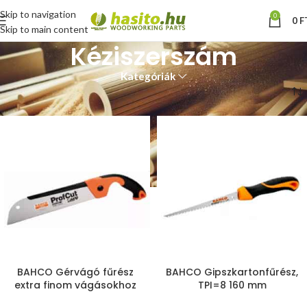
Skip to navigation
0
0
F
Skip to main content
Kéziszerszám
Kategóriák
Kezdőlap
Faipari gép, szerszám
Kéziszerszám
BAHCO Gérvágó fűrész
BAHCO Gipszkartonfűrész,
extra finom vágásokhoz
TPI=8 160 mm