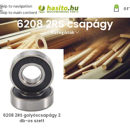
Skip to navigation
0
0
F
Skip to main content
6208 2RS csapágy
Kategóriák
Kezdőlap
“6208 2RS csapágy” címkével rendelkező termékek
6208 2RS golyóscsapágy 2
db-os szett