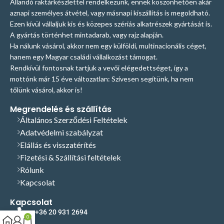
Állandó raktárkészlettel rendelkezünk, ennek köszönhetően akár
aznapi személyes átvétel, vagy másnapi kiszállítás is megoldható.
Ezen kívül vállaljuk kis és közepes szériás alkatrészek gyártását is.
A gyártás történhet mintadarab, vagy rajz alapján.
Ha nálunk vásárol, akkor nem egy külföldi, multinacionális céget,
hanem egy Magyar családi vállalkozást támogat.
Rendkívül fontosnak tartjuk a vevői elégedettséget, így a
mottónk már 15 éve változatlan: Szívesen segítünk, ha nem
tőlünk vásárol, akkor is!
Megrendelés és szállítás
Általános Szerződési Feltételek
Adatvédelmi szabályzat
Elállás és visszatérítés
Fizetési & Szállítási feltételek
Rólunk
Kapcsolat
Kapcsolat
+36 20 931 2694
0