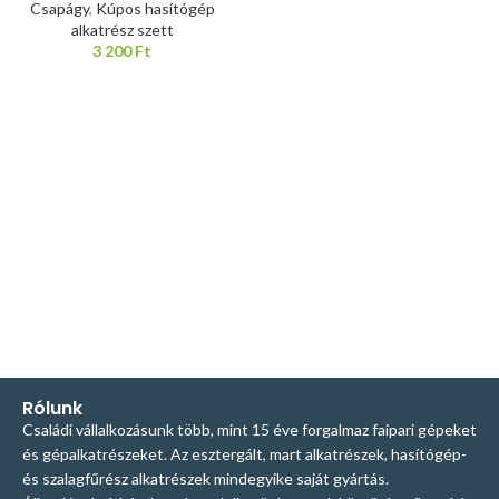
Csapágy
,
Kúpos hasítógép
alkatrész szett
3 200
Ft
Rólunk
Családi vállalkozásunk több, mint 15 éve forgalmaz faipari gépeket
és gépalkatrészeket. Az esztergált, mart alkatrészek, hasítógép-
és szalagfűrész alkatrészek mindegyike saját gyártás.