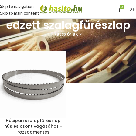
Skip to navigation
0
0
F
Skip to main content
edzett szalagfűrészlap
Kategóriák
Kezdőlap
“edzett szalagfűrészlap” címkével rendelkező termékek
Húsipari szalagfűrészlap
hús és csont vágásához –
rozsdamentes