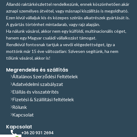
Állandó raktárkészlettel rendelkezünk, ennek köszönhetően akár
aznapi személyes átvétel, vagy másnapi kiszállítás is megoldható.
Ezen kívül vállaljuk kis és közepes szériás alkatrészek gyártását is.
A gyártás történhet mintadarab, vagy rajz alapján.
Ha nálunk vásárol, akkor nem egy külföldi, multinacionális céget,
hanem egy Magyar családi vállalkozást támogat.
Rendkívül fontosnak tartjuk a vevői elégedettséget, így a
mottónk már 15 éve változatlan: Szívesen segítünk, ha nem
tőlünk vásárol, akkor is!
Megrendelés és szállítás
Általános Szerződési Feltételek
Adatvédelmi szabályzat
Elállás és visszatérítés
Fizetési & Szállítási feltételek
Rólunk
Kapcsolat
Kapcsolat
+36 20 931 2694