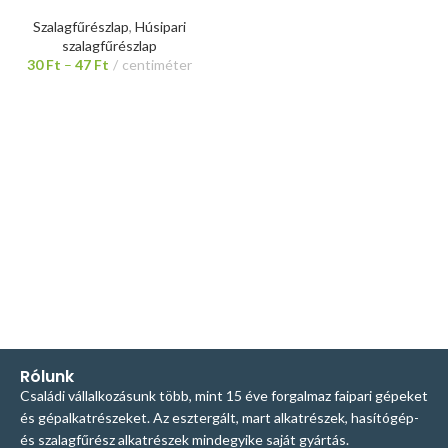
Szalagfűrészlap
,
Húsipari
szalagfűrészlap
30
Ft
–
47
Ft
centiméter
Rólunk
Családi vállalkozásunk több, mint 15 éve forgalmaz faipari gépeket
és gépalkatrészeket. Az esztergált, mart alkatrészek, hasítógép-
és szalagfűrész alkatrészek mindegyike saját gyártás.