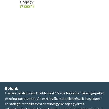
Csapágy
17 000
Ft
Rólunk
Családi vállalkozásunk több, mint 15 éve forgalmaz faipari gépeket
és gépalkatrészeket. Az esztergált, mart alkatrészek, hasítógép-
és szalagfűrész alkatrészek mindegyike saját gyártás.