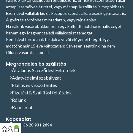
Állandó raktárkészlettel rendelkezünk, ennek köszönhetően akár
aznapi személyes átvétel, vagy másnapi kiszállítás is megoldható.
Ezen kívül vállaljuk kis és közepes szériás alkatrészek gyártását is.
A gyártás történhet mintadarab, vagy rajz alapján.
Ha nálunk vásárol, akkor nem egy külföldi, multinacionális céget,
hanem egy Magyar családi vállalkozást támogat.
Rendkívül fontosnak tartjuk a vevői elégedettséget, így a
mottónk már 15 éve változatlan: Szívesen segítünk, ha nem
tőlünk vásárol, akkor is!
Megrendelés és szállítás
Általános Szerződési Feltételek
Adatvédelmi szabályzat
Elállás és visszatérítés
Fizetési & Szállítási feltételek
Rólunk
Kapcsolat
Kapcsolat
+36 20 931 2694
0