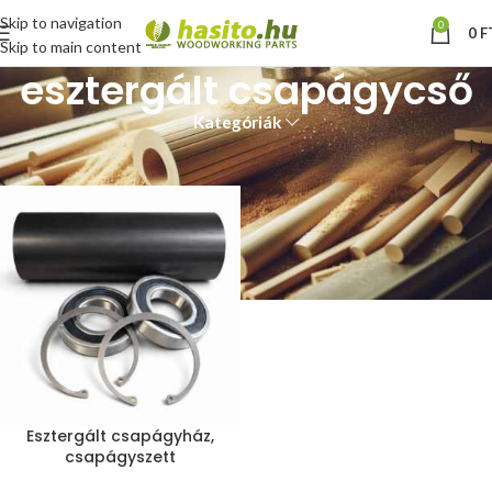
Skip to navigation
0
0
F
Skip to main content
esztergált csapágycső
Kategóriák
Kezdőlap
“esztergált csapágycső” címkével rendelkező termékek
Esztergált csapágyház,
csapágyszett