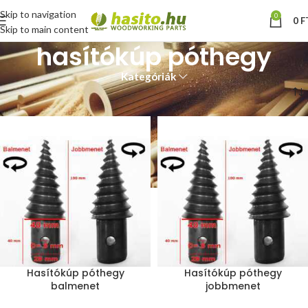
Skip to navigation
0
0
F
Skip to main content
hasítókúp póthegy
Kategóriák
Kezdőlap
“hasítókúp póthegy” címkével rendelkező termékek
Hasítókúp póthegy
Hasítókúp póthegy
balmenet
jobbmenet