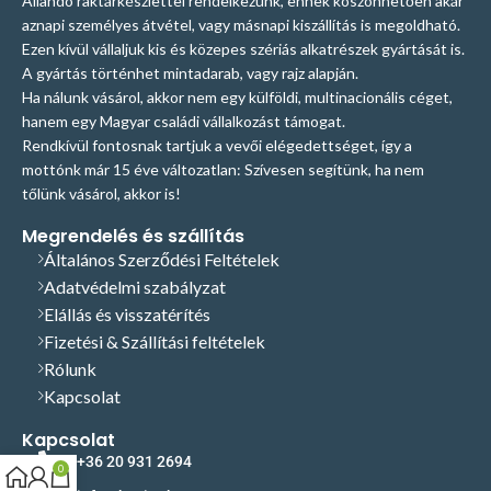
Állandó raktárkészlettel rendelkezünk, ennek köszönhetően akár
aznapi személyes átvétel, vagy másnapi kiszállítás is megoldható.
Ezen kívül vállaljuk kis és közepes szériás alkatrészek gyártását is.
A gyártás történhet mintadarab, vagy rajz alapján.
Ha nálunk vásárol, akkor nem egy külföldi, multinacionális céget,
hanem egy Magyar családi vállalkozást támogat.
Rendkívül fontosnak tartjuk a vevői elégedettséget, így a
mottónk már 15 éve változatlan: Szívesen segítünk, ha nem
tőlünk vásárol, akkor is!
Megrendelés és szállítás
Általános Szerződési Feltételek
Adatvédelmi szabályzat
Elállás és visszatérítés
Fizetési & Szállítási feltételek
Rólunk
Kapcsolat
Kapcsolat
+36 20 931 2694
0