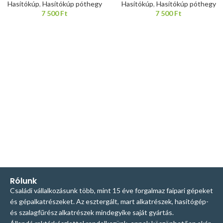
Hasítókúp
,
Hasítókúp póthegy
Hasítókúp
,
Hasítókúp póthegy
7 500
Ft
7 500
Ft
Rólunk
Családi vállalkozásunk több, mint 15 éve forgalmaz faipari gépeket
és gépalkatrészeket. Az esztergált, mart alkatrészek, hasítógép-
és szalagfűrész alkatrészek mindegyike saját gyártás.