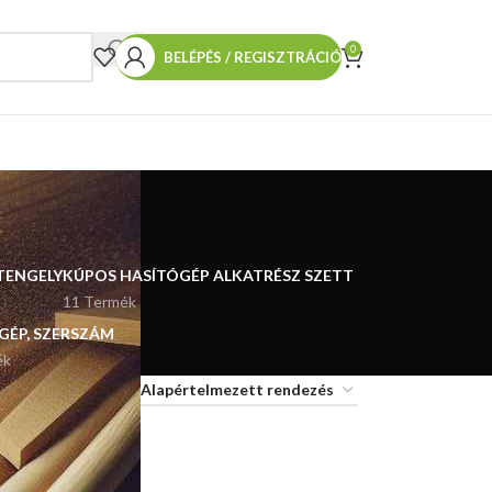
0
BELÉPÉS / REGISZTRÁCIÓ
TENGELY
KÚPOS HASÍTÓGÉP ALKATRÉSZ SZETT
11 Termék
 GÉP, SZERSZÁM
ék
18
24