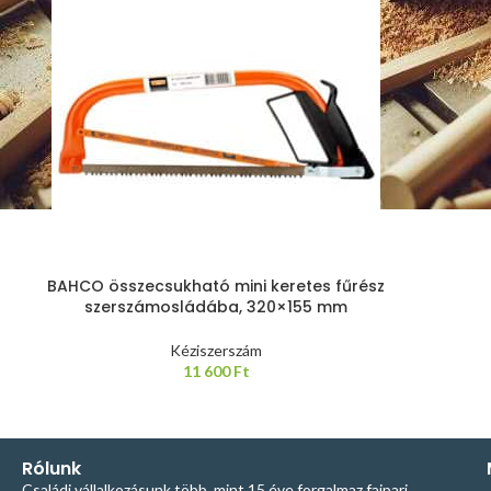
BAHCO összecsukható mini keretes fűrész
szerszámosládába, 320×155 mm
Kéziszerszám
11 600
Ft
Rólunk
Családi vállalkozásunk több, mint 15 éve forgalmaz faipari