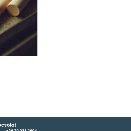
csolat
+36 20 931 2694