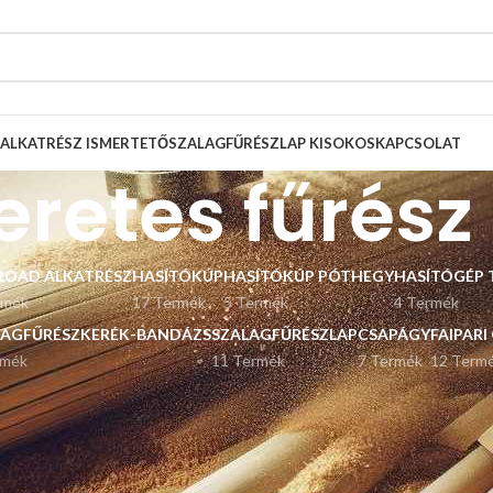
ALKATRÉSZ ISMERTETŐ
SZALAGFŰRÉSZLAP KISOKOS
KAPCSOLAT
eretes fűrész
ROAD ALKATRÉSZ
HASÍTÓKÚP
HASÍTÓKÚP PÓTHEGY
HASÍTÓGÉP 
rmék
17 Termék
5 Termék
4 Termék
LAGFŰRÉSZKERÉK-BANDÁZS
SZALAGFŰRÉSZLAP
CSAPÁGY
FAIPARI
rmék
11 Termék
7 Termék
12 Term
Listázás
9
12