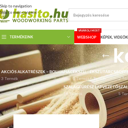
Skip to navigation
Skip to main content
VÁSÁROLJ MOST!
TERMÉKEINK
WEBSHOP
KÉPEK, VIDEÓK
k
AKCIÓS ALKATRÉSZEK – BOLHAPIAC
ÉKSZÍJ
ÉKSZÍJTÁRCSA
OFF
3 Termék
1 Termék
6 Termék
2 Te
SZALAGFŰRÉSZ LAPVEZETŐ
SZA
14 Termék
5 Te
Kezdőlap
“keretes fűrész” címkével rendelkező termékek