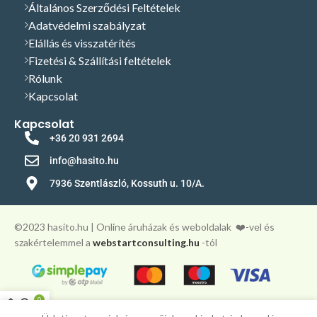
Általános Szerződési Feltételek
Adatvédelmi szabályzat
Elállás és visszatérítés
Fizetési & Szállítási feltételek
Rólunk
Kapcsolat
Kapcsolat
+36 20 931 2694
info@hasito.hu
7936 Szentlászló, Kossuth u. 10/A.
©️2023 hasito.hu | Online áruházak és weboldalak
❤️-vel és
szakértelemmel a
webstartconsulting.hu
-tól
0