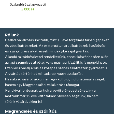
Szalagfűrész lapvezető
5 000
Ft
Rólunk
Családi vállalkozásunk több, mint 15 éve forgalmaz faipari gépeket
és gépalkatrészeket. Az esztergált, mart alkatrészek, hasítógép-
és szalagfűrész alkatrészek mindegyike saját gyártás.
Állandó raktárkészlettel rendelkezünk, ennek köszönhetően akár
aznapi személyes átvétel, vagy másnapi kiszállítás is megoldható.
Ezen kívül vállaljuk kis és közepes szériás alkatrészek gyártását is.
A gyártás történhet mintadarab, vagy rajz alapján.
Ha nálunk vásárol, akkor nem egy külföldi, multinacionális céget,
hanem egy Magyar családi vállalkozást támogat.
Rendkívül fontosnak tartjuk a vevői elégedettséget, így a
mottónk már 15 éve változatlan: Szívesen segítünk, ha nem
tőlünk vásárol, akkor is!
Megrendelés és szállítás