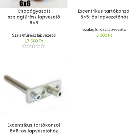
Csapágyazott
Excentrikus tartókonzol
szalagfűrész lapvezető
5×5-ös lapvezetőhöz
6×6
Szalagfűrész lapvezető
Szalagfűrész lapvezető
5 000
Ft
17 500
Ft
Excentrikus tartókonzol
6×6-os lapvezetőhöz