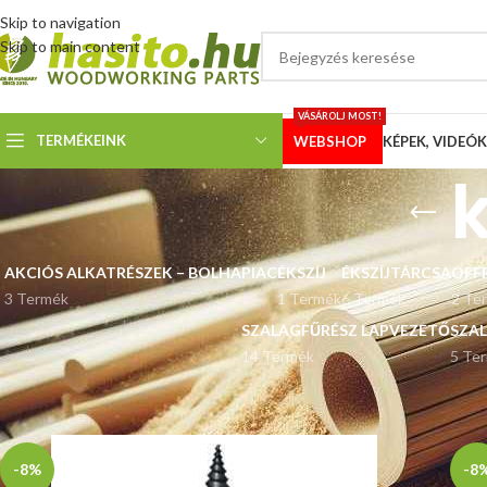
Skip to navigation
Skip to main content
VÁSÁROLJ MOST!
TERMÉKEINK
WEBSHOP
KÉPEK, VIDEÓK
AKCIÓS ALKATRÉSZEK – BOLHAPIAC
ÉKSZÍJ
ÉKSZÍJTÁRCSA
OFF
3 Termék
1 Termék
6 Termék
2 Te
SZALAGFŰRÉSZ LAPVEZETŐ
SZA
14 Termék
5 Te
Kezdőlap
“kúpos hasító” címkével rendelkező termékek
-8%
-8