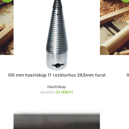
100 mm hasítókúp 1T rotátorhoz 39,5mm furat
1
Hasítókúp
55 000
Ft
60 000
Ft