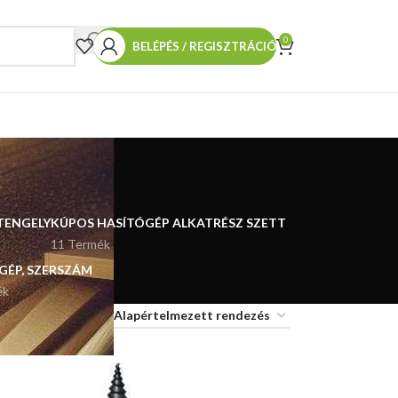
0
BELÉPÉS / REGISZTRÁCIÓ
TENGELY
KÚPOS HASÍTÓGÉP ALKATRÉSZ SZETT
11 Termék
 GÉP, SZERSZÁM
ék
18
24