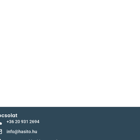
csolat
+36 20 931 2694
info@hasito.hu