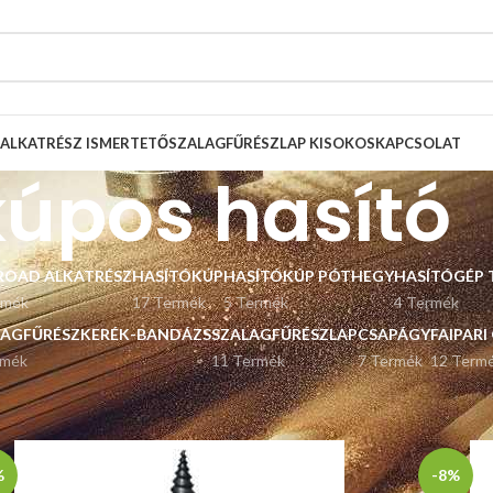
ALKATRÉSZ ISMERTETŐ
SZALAGFŰRÉSZLAP KISOKOS
KAPCSOLAT
kúpos hasító
ROAD ALKATRÉSZ
HASÍTÓKÚP
HASÍTÓKÚP PÓTHEGY
HASÍTÓGÉP 
rmék
17 Termék
5 Termék
4 Termék
LAGFŰRÉSZKERÉK-BANDÁZS
SZALAGFŰRÉSZLAP
CSAPÁGY
FAIPARI
rmék
11 Termék
7 Termék
12 Term
Listázás
9
12
%
-8%