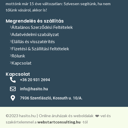
mottónk már 15 éve változatlan: Szívesen segítünk, ha nem
tőlünk vásárol, akkor is!
Megrendelés és szállítás
Általános Szerződési Feltételek
Adatvédelmi szabályzat
Elállás és visszatérítés
Fizetési & Szállítási feltételek
Rólunk
Kapcsolat
Kapcsolat
+36 20 931 2694
info@hasito.hu
7936 Szentlászló, Kossuth u. 10/A.
©️2023 hasito.hu | Online áruházak és weboldalak
❤️-vel és
szakértelemmel a
webstartconsulting.hu
-tól