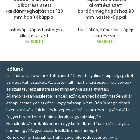
alkatrész szett
alkatrész szett
kardánmeghajtáshoz 120
kardánmeghajtáshoz 90
mm hasítókúppal
mm hasítókúppal
Hasítókúp
,
Kúpos hasítógép
Hasítókúp
,
Kúpos hasítógép
alkatrész szett
alkatrész szett
75 000
Ft
65 000
Ft
Rólunk
Családi vállalkozásunk több, mint 15 éve forgalmaz faipari gépeket
és gépalkatrészeket. Az esztergált, mart alkatrészek, hasítógép-
és szalagfűrész alkatrészek mindegyike saját gyártás.
Állandó raktárkészlettel rendelkezünk, ennek köszönhetően akár
aznapi személyes átvétel, vagy másnapi kiszállítás is megoldható.
Ezen kívül vállaljuk kis és közepes szériás alkatrészek gyártását is.
A gyártás történhet mintadarab, vagy rajz alapján.
Ha nálunk vásárol, akkor nem egy külföldi, multinacionális céget,
hanem egy Magyar családi vállalkozást támogat.
Rendkívül fontosnak tartjuk a vevői elégedettséget, így a