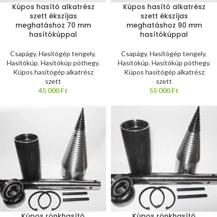
Kúpos hasító alkatrész
Kúpos hasító alkatrész
szett ékszíjas
szett ékszíjas
meghatáshoz 70 mm
meghatáshoz 90 mm
hasítókúppal
hasítókúppal
Csapágy
,
Hasítógép tengely
,
Csapágy
,
Hasítógép tengely
,
Hasítókúp
,
Hasítókúp póthegy
,
Hasítókúp
,
Hasítókúp póthegy
,
Kúpos hasítógép alkatrész
Kúpos hasítógép alkatrész
szett
szett
45 000
Ft
55 000
Ft
Kúpos rönkhasító
Kúpos rönkhasító