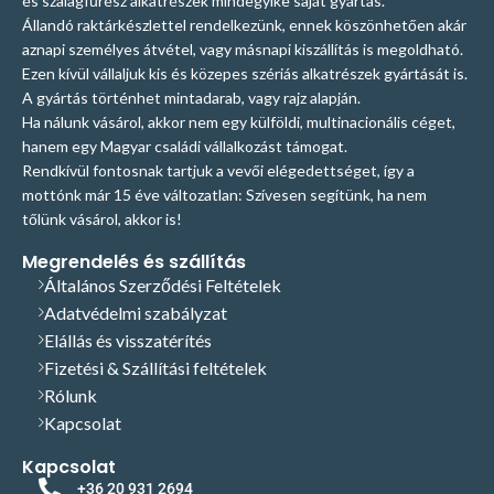
és szalagfűrész alkatrészek mindegyike saját gyártás.
Állandó raktárkészlettel rendelkezünk, ennek köszönhetően akár
aznapi személyes átvétel, vagy másnapi kiszállítás is megoldható.
Ezen kívül vállaljuk kis és közepes szériás alkatrészek gyártását is.
A gyártás történhet mintadarab, vagy rajz alapján.
Ha nálunk vásárol, akkor nem egy külföldi, multinacionális céget,
hanem egy Magyar családi vállalkozást támogat.
Rendkívül fontosnak tartjuk a vevői elégedettséget, így a
mottónk már 15 éve változatlan: Szívesen segítünk, ha nem
tőlünk vásárol, akkor is!
Megrendelés és szállítás
Általános Szerződési Feltételek
Adatvédelmi szabályzat
Elállás és visszatérítés
Fizetési & Szállítási feltételek
Rólunk
Kapcsolat
Kapcsolat
+36 20 931 2694