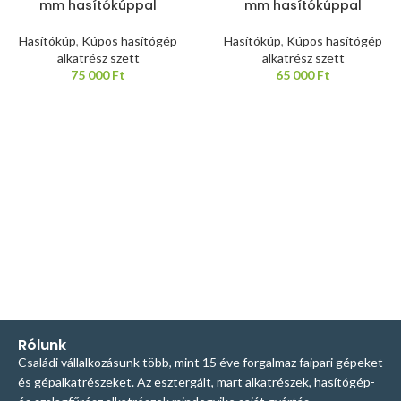
mm hasítókúppal
mm hasítókúppal
Hasítókúp
,
Kúpos hasítógép
Hasítókúp
,
Kúpos hasítógép
alkatrész szett
alkatrész szett
75 000
Ft
65 000
Ft
Rólunk
Családi vállalkozásunk több, mint 15 éve forgalmaz faipari gépeket
és gépalkatrészeket. Az esztergált, mart alkatrészek, hasítógép-