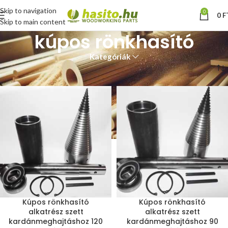
Skip to navigation
0
0
F
Skip to main content
kúpos rönkhasító
Kategóriák
Kezdőlap
“kúpos rönkhasító” címkével rendelkező termékek
Kúpos rönkhasító
Kúpos rönkhasító
alkatrész szett
alkatrész szett
kardánmeghajtáshoz 120
kardánmeghajtáshoz 90