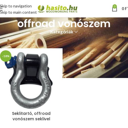
Skip to navigation
0
0
F
Skip to main content
offroad vonószem
Kategóriák
Kezdőlap
“offroad vonószem” címkével rendelkező termékek
-18%
Seklitartó, offroad
vonószem seklivel