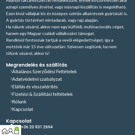
Állandó raktárkészlettel rendelkezünk, ennek köszönhetően akár
aznapi személyes átvétel, vagy másnapi kiszállítás is megoldható.
Ezen kívül vállaljuk kis és közepes szériás alkatrészek gyártását is.
A gyártás történhet mintadarab, vagy rajz alapján.
Ha nálunk vásárol, akkor nem egy külföldi, multinacionális céget,
hanem egy Magyar családi vállalkozást támogat.
Rendkívül fontosnak tartjuk a vevői elégedettséget, így a
mottónk már 15 éve változatlan: Szívesen segítünk, ha nem
tőlünk vásárol, akkor is!
Megrendelés és szállítás
Általános Szerződési Feltételek
Adatvédelmi szabályzat
Elállás és visszatérítés
Fizetési & Szállítási feltételek
Rólunk
Kapcsolat
Kapcsolat
+36 20 931 2694
0