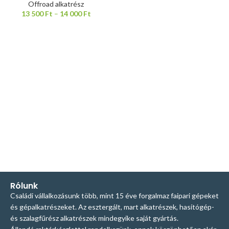
Offroad alkatrész
13 500
Ft
–
14 000
Ft
Rólunk
Családi vállalkozásunk több, mint 15 éve forgalmaz faipari gépeket
és gépalkatrészeket. Az esztergált, mart alkatrészek, hasítógép-
és szalagfűrész alkatrészek mindegyike saját gyártás.