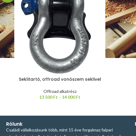
Seklitartó, offroad vonószem seklivel
Offroad alkatrész
13 500
Ft
–
14 000
Ft
Rólunk
Családi vállalkozásunk több, mint 15 éve forgalmaz faipari