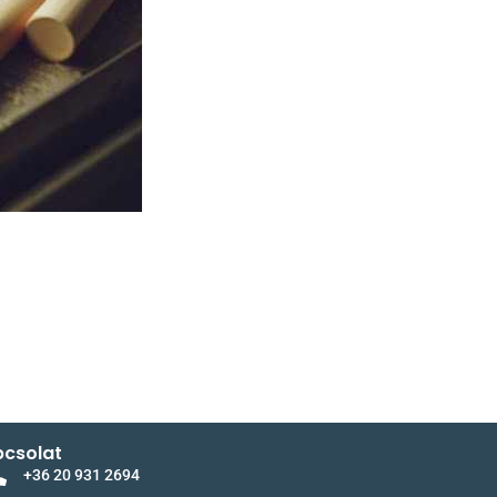
csolat
+36 20 931 2694