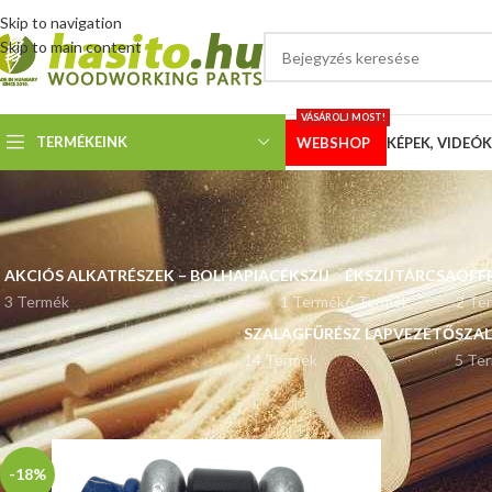
Skip to navigation
Skip to main content
VÁSÁROLJ MOST!
TERMÉKEINK
WEBSHOP
KÉPEK, VIDEÓK
AKCIÓS ALKATRÉSZEK – BOLHAPIAC
ÉKSZÍJ
ÉKSZÍJTÁRCSA
OFF
3 Termék
1 Termék
6 Termék
2 Te
SZALAGFŰRÉSZ LAPVEZETŐ
SZA
14 Termék
5 Te
Kezdőlap
“offroad” címkével rendelkező termékek
-18%