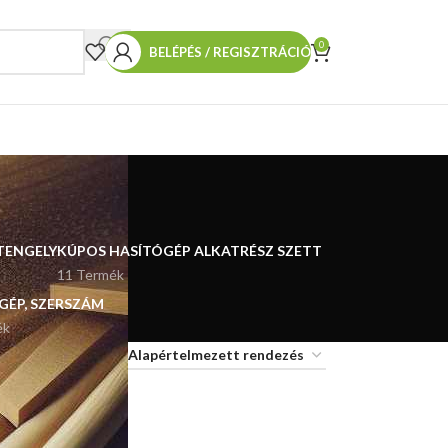
0
BELÉPÉS / REGISZTRÁCIÓ
TENGELY
KÚPOS HASÍTÓGÉP ALKATRÉSZ SZETT
11 Termék
 GÉP, SZERSZÁM
ék
18
24