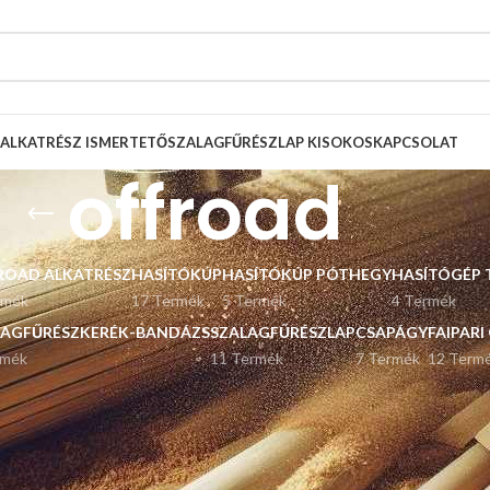
ALKATRÉSZ ISMERTETŐ
SZALAGFŰRÉSZLAP KISOKOS
KAPCSOLAT
offroad
ROAD ALKATRÉSZ
HASÍTÓKÚP
HASÍTÓKÚP PÓTHEGY
HASÍTÓGÉP 
rmék
17 Termék
5 Termék
4 Termék
LAGFŰRÉSZKERÉK-BANDÁZS
SZALAGFŰRÉSZLAP
CSAPÁGY
FAIPARI
rmék
11 Termék
7 Termék
12 Term
Listázás
9
12