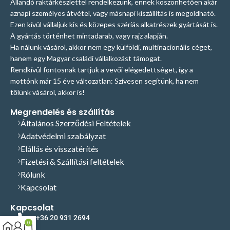
Állandó raktárkészlettel rendelkezünk, ennek köszönhetően akár
aznapi személyes átvétel, vagy másnapi kiszállítás is megoldható.
Ezen kívül vállaljuk kis és közepes szériás alkatrészek gyártását is.
A gyártás történhet mintadarab, vagy rajz alapján.
Ha nálunk vásárol, akkor nem egy külföldi, multinacionális céget,
hanem egy Magyar családi vállalkozást támogat.
Rendkívül fontosnak tartjuk a vevői elégedettséget, így a
mottónk már 15 éve változatlan: Szívesen segítünk, ha nem
tőlünk vásárol, akkor is!
Megrendelés és szállítás
Általános Szerződési Feltételek
Adatvédelmi szabályzat
Elállás és visszatérítés
Fizetési & Szállítási feltételek
Rólunk
Kapcsolat
Kapcsolat
+36 20 931 2694
0