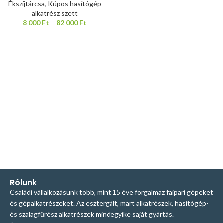
Ékszíjtárcsa
,
Kúpos hasítógép
alkatrész szett
8 000
Ft
–
82 000
Ft
Rólunk
Családi vállalkozásunk több, mint 15 éve forgalmaz faipari gépeket
és gépalkatrészeket. Az esztergált, mart alkatrészek, hasítógép-
és szalagfűrész alkatrészek mindegyike saját gyártás.