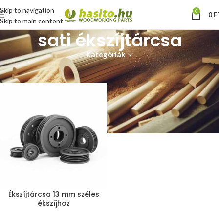
Skip to navigation
0
0
F
Skip to main content
sati ékszíjtárcsa
Kategóriák
Kezdőlap
“sati ékszíjtárcsa” címkével rendelkező termékek
Ékszíjtárcsa 13 mm széles
ékszíjhoz