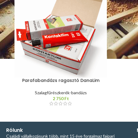
Parafabandázs ragasztó DanaLim
Szalagfűrészkerék-bandázs
2 750
Ft
Rólunk
Családi vállalkozásunk több, mint 15 éve forgalmaz faipari