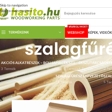
Skip to navigation
Skip to main content
VÁSÁROLJ MOST!
TERMÉKEINK
WEBSHOP
KÉPEK, VIDEÓK
szalagfűr
AKCIÓS ALKATRÉSZEK – BOLHAPIAC
ÉKSZÍJ
ÉKSZÍJTÁRCSA
OFF
3 Termék
1 Termék
6 Termék
2 Te
SZALAGFŰRÉSZ LAPVEZETŐ
SZA
14 Termék
5 Te
Kezdőlap
“szalagfűrész bandázs ragasztó” címkével rendelkező terméke