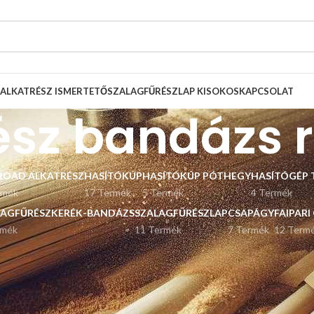
ALKATRÉSZ ISMERTETŐ
SZALAGFŰRÉSZLAP KISOKOS
KAPCSOLAT
ész bandázs 
ROAD ALKATRÉSZ
HASÍTÓKÚP
HASÍTÓKÚP PÓTHEGY
HASÍTÓGÉP 
rmék
17 Termék
5 Termék
4 Termék
LAGFŰRÉSZKERÉK-BANDÁZS
SZALAGFŰRÉSZLAP
CSAPÁGY
FAIPARI
rmék
11 Termék
7 Termék
12 Term
k
Listázás
9
12