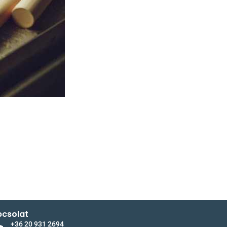
csolat
+36 20 931 2694