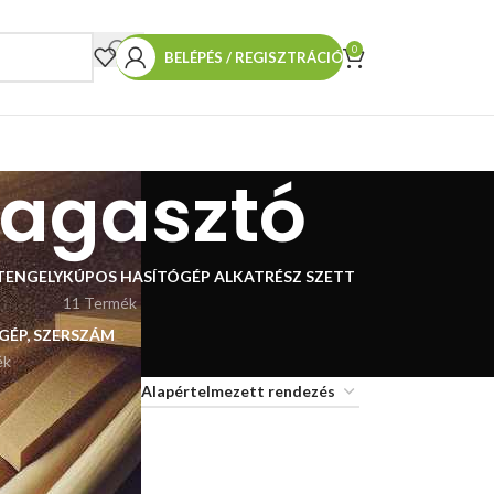
0
BELÉPÉS / REGISZTRÁCIÓ
ragasztó
TENGELY
KÚPOS HASÍTÓGÉP ALKATRÉSZ SZETT
11 Termék
 GÉP, SZERSZÁM
ék
18
24