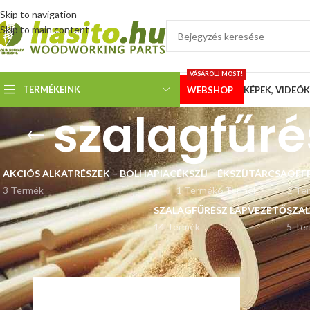
Skip to navigation
Skip to main content
VÁSÁROLJ MOST!
TERMÉKEINK
WEBSHOP
KÉPEK, VIDEÓK
szalagfűré
AKCIÓS ALKATRÉSZEK – BOLHAPIAC
ÉKSZÍJ
ÉKSZÍJTÁRCSA
OFF
3 Termék
1 Termék
6 Termék
2 Te
SZALAGFŰRÉSZ LAPVEZETŐ
SZA
14 Termék
5 Te
Kezdőlap
“szalagfűrészlap zártszelvényhez” címkével rendelkező termé