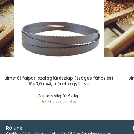
Bimetál faipari szalagfűrészlap (szöges fához is!)
Bi
10×0,6 nv4, méretre gyártva
Faipari szalagfűrészlap
67
Ft
centiméter
Rólunk
Családi vállalkozásunk több, mint 15 éve forgalmaz faipari