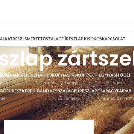
ALKATRÉSZ ISMERTETŐ
SZALAGFŰRÉSZLAP KISOKOS
KAPCSOLAT
szlap zártsz
ROAD ALKATRÉSZ
HASÍTÓKÚP
HASÍTÓKÚP PÓTHEGY
HASÍTÓGÉP 
rmék
17 Termék
5 Termék
4 Termék
LAGFŰRÉSZKERÉK-BANDÁZS
SZALAGFŰRÉSZLAP
CSAPÁGY
FAIPARI
rmék
11 Termék
7 Termék
12 Term
kek
Listázás
9
12