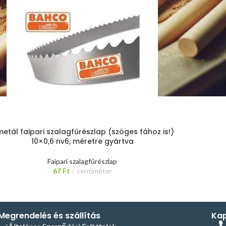
metál faipari szalagfűrészlap (szöges fához is!)
10×0,6 nv6, méretre gyártva
Faipari szalagfűrészlap
67
Ft
centiméter
Megrendelés és szállítás
Kap