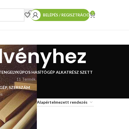
0
BELÉPÉS / REGISZTRÁCIÓ
elvényhez
TENGELY
KÚPOS HASÍTÓGÉP ALKATRÉSZ SZETT
11 Termék
 GÉP, SZERSZÁM
ék
18
24