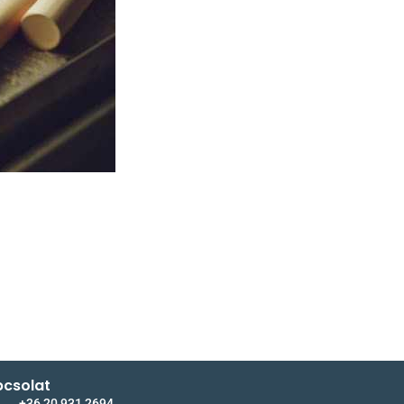
csolat
+36 20 931 2694