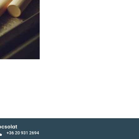
csolat
+36 20 931 2694