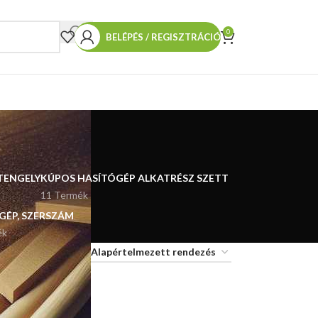
0
BELÉPÉS / REGISZTRÁCIÓ
TENGELY
KÚPOS HASÍTÓGÉP ALKATRÉSZ SZETT
11 Termék
 GÉP, SZERSZÁM
ék
18
24