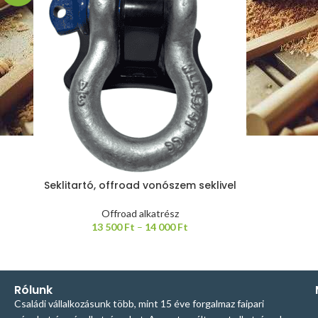
Seklitartó, offroad vonószem seklivel
Offroad alkatrész
13 500
Ft
–
14 000
Ft
Rólunk
Családi vállalkozásunk több, mint 15 éve forgalmaz faipari