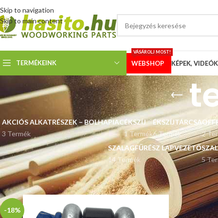
Skip to navigation
Skip to main content
VÁSÁROLJ MOST!
TERMÉKEINK
WEBSHOP
KÉPEK, VIDEÓK
t
AKCIÓS ALKATRÉSZEK – BOLHAPIAC
ÉKSZÍJ
ÉKSZÍJTÁRCSA
OFF
3 Termék
1 Termék
6 Termék
2 Te
SZALAGFŰRÉSZ LAPVEZETŐ
SZA
14 Termék
5 Te
Kezdőlap
“terepjáró sekli” címkével rendelkező termékek
-18%