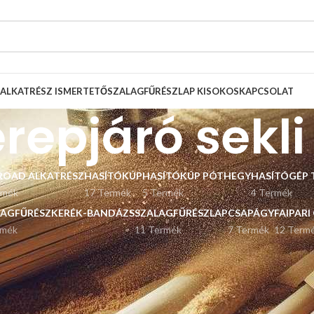
ALKATRÉSZ ISMERTETŐ
SZALAGFŰRÉSZLAP KISOKOS
KAPCSOLAT
erepjáró sekli
ROAD ALKATRÉSZ
HASÍTÓKÚP
HASÍTÓKÚP PÓTHEGY
HASÍTÓGÉP 
rmék
17 Termék
5 Termék
4 Termék
LAGFŰRÉSZKERÉK-BANDÁZS
SZALAGFŰRÉSZLAP
CSAPÁGY
FAIPARI
rmék
11 Termék
7 Termék
12 Term
Listázás
9
12