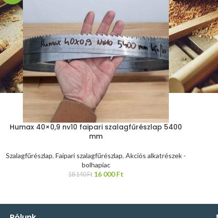
Humax 40×0,9 nv10 faipari szalagfűrészlap 5400
mm
Szalagfűrészlap
,
Faipari szalagfűrészlap
,
Akciós alkatrészek -
bolhapiac
16 000
Ft
18 140
Ft
Rólunk