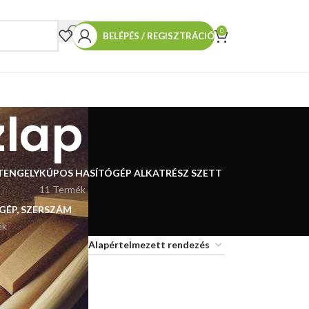
0
BELÉPÉS / REGISZTRÁCIÓ
zlap
TENGELY
KÚPOS HASÍTÓGÉP ALKATRÉSZ SZETT
11 Termék
 GÉP, SZERSZÁM
ék
18
24