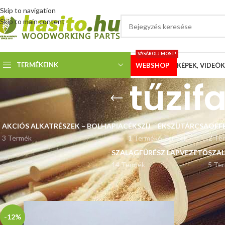
Skip to navigation
Skip to main content
VÁSÁROLJ MOST!
TERMÉKEINK
WEBSHOP
KÉPEK, VIDEÓK
tűzif
AKCIÓS ALKATRÉSZEK – BOLHAPIAC
ÉKSZÍJ
ÉKSZÍJTÁRCSA
OFF
3 Termék
1 Termék
6 Termék
2 Te
SZALAGFŰRÉSZ LAPVEZETŐ
SZA
14 Termék
5 Te
Kezdőlap
“tűzifa szalagfűrészlap” címkével rendelkező termékek
-12%