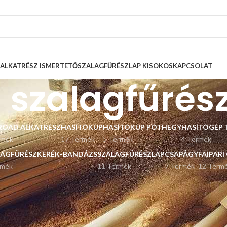
ALKATRÉSZ ISMERTETŐ
SZALAGFŰRÉSZLAP KISOKOS
KAPCSOLAT
a szalagfűrés
ROAD ALKATRÉSZ
HASÍTÓKÚP
HASÍTÓKÚP PÓTHEGY
HASÍTÓGÉP 
rmék
17 Termék
5 Termék
4 Termék
LAGFŰRÉSZKERÉK-BANDÁZS
SZALAGFŰRÉSZLAP
CSAPÁGY
FAIPARI
rmék
11 Termék
7 Termék
12 Term
Listázás
9
12