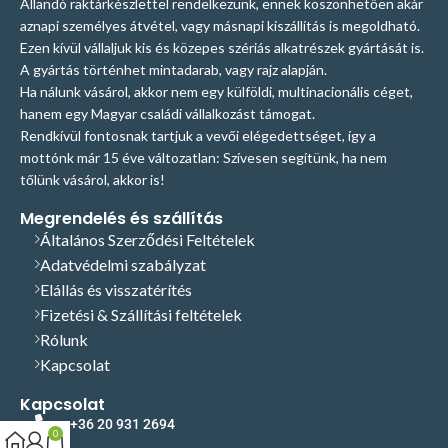
Állandó raktárkészlettel rendelkezünk, ennek köszönhetően akár
aznapi személyes átvétel, vagy másnapi kiszállítás is megoldható.
Ezen kívül vállaljuk kis és közepes szériás alkatrészek gyártását is.
A gyártás történhet mintadarab, vagy rajz alapján.
Ha nálunk vásárol, akkor nem egy külföldi, multinacionális céget,
hanem egy Magyar családi vállalkozást támogat.
Rendkívül fontosnak tartjuk a vevői elégedettséget, így a
mottónk már 15 éve változatlan: Szívesen segítünk, ha nem
tőlünk vásárol, akkor is!
Megrendelés és szállítás
Általános Szerződési Feltételek
Adatvédelmi szabályzat
Elállás és visszatérítés
Fizetési & Szállítási feltételek
Rólunk
Kapcsolat
Kapcsolat
+36 20 931 2694
0