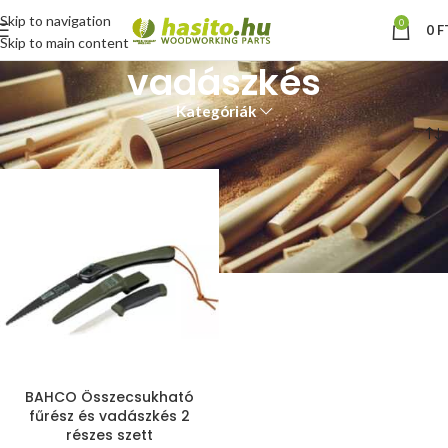
Skip to navigation
0
0
F
Skip to main content
vadászkés
Kategóriák
Kezdőlap
“vadászkés” címkével rendelkező termékek
BAHCO Összecsukható
fűrész és vadászkés 2
részes szett