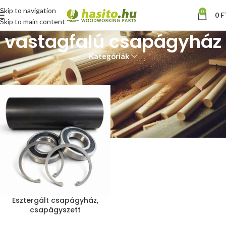
Skip to navigation
0
0
F
Skip to main content
vastagfalú csapágyház
Kategóriák
Kezdőlap
“vastagfalú csapágyház” címkével rendelkező termékek
Esztergált csapágyház,
csapágyszett