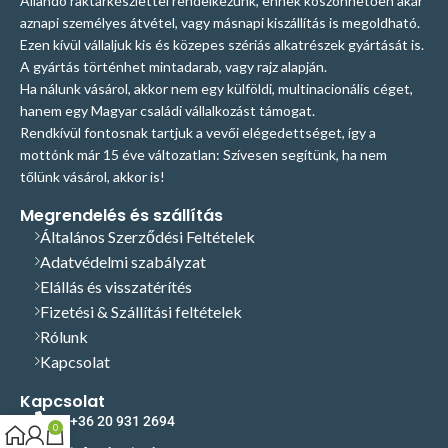
Állandó raktárkészlettel rendelkezünk, ennek köszönhetően akár
aznapi személyes átvétel, vagy másnapi kiszállítás is megoldható.
Ezen kívül vállaljuk kis és közepes szériás alkatrészek gyártását is.
A gyártás történhet mintadarab, vagy rajz alapján.
Ha nálunk vásárol, akkor nem egy külföldi, multinacionális céget,
hanem egy Magyar családi vállalkozást támogat.
Rendkívül fontosnak tartjuk a vevői elégedettséget, így a
mottónk már 15 éve változatlan: Szívesen segítünk, ha nem
tőlünk vásárol, akkor is!
Megrendelés és szállítás
Általános Szerződési Feltételek
Adatvédelmi szabályzat
Elállás és visszatérítés
Fizetési & Szállítási feltételek
Rólunk
Kapcsolat
Kapcsolat
+36 20 931 2694
0