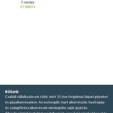
Csapágy
17 000
Ft
Rólunk
Családi vállalkozásunk több, mint 15 éve forgalmaz faipari gépeket
és gépalkatrészeket. Az esztergált, mart alkatrészek, hasítógép-
és szalagfűrész alkatrészek mindegyike saját gyártás.