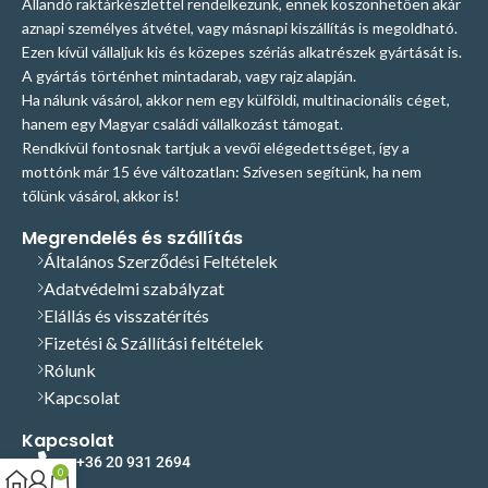
Állandó raktárkészlettel rendelkezünk, ennek köszönhetően akár
aznapi személyes átvétel, vagy másnapi kiszállítás is megoldható.
Ezen kívül vállaljuk kis és közepes szériás alkatrészek gyártását is.
A gyártás történhet mintadarab, vagy rajz alapján.
Ha nálunk vásárol, akkor nem egy külföldi, multinacionális céget,
hanem egy Magyar családi vállalkozást támogat.
Rendkívül fontosnak tartjuk a vevői elégedettséget, így a
mottónk már 15 éve változatlan: Szívesen segítünk, ha nem
tőlünk vásárol, akkor is!
Megrendelés és szállítás
Általános Szerződési Feltételek
Adatvédelmi szabályzat
Elállás és visszatérítés
Fizetési & Szállítási feltételek
Rólunk
Kapcsolat
Kapcsolat
+36 20 931 2694
0