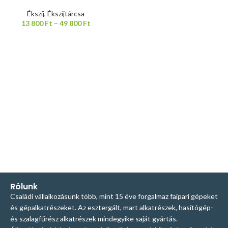
Ékszíj
,
Ékszíjtárcsa
13 800
Ft
–
49 800
Ft
Rólunk
Családi vállalkozásunk több, mint 15 éve forgalmaz faipari gépeket
és gépalkatrészeket. Az esztergált, mart alkatrészek, hasítógép-
és szalagfűrész alkatrészek mindegyike saját gyártás.