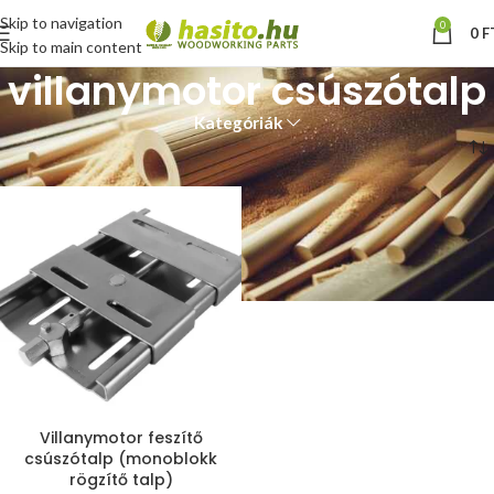
Skip to navigation
0
0
F
Skip to main content
villanymotor csúszótalp
Kategóriák
Kezdőlap
“villanymotor csúszótalp” címkével rendelkező termékek
Villanymotor feszítő
csúszótalp (monoblokk
rögzítő talp)