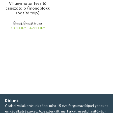
Villanymotor feszítő
csúszótalp (monoblokk
rögzítő talp)
Ékszíj
,
Ékszíjtárcsa
13 800
Ft
–
49 800
Ft
Rólunk
Családi vállalkozásunk több, mint 15 éve forgalmaz faipari gépeket
és gépalkatrészeket. Az esztergált, mart alkatrészek, hasítógép-