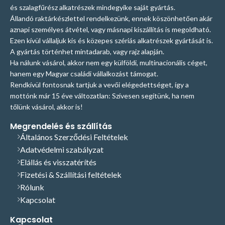
és szalagfűrész alkatrészek mindegyike saját gyártás.
Állandó raktárkészlettel rendelkezünk, ennek köszönhetően akár
aznapi személyes átvétel, vagy másnapi kiszállítás is megoldható.
Ezen kívül vállaljuk kis és közepes szériás alkatrészek gyártását is.
A gyártás történhet mintadarab, vagy rajz alapján.
Ha nálunk vásárol, akkor nem egy külföldi, multinacionális céget,
hanem egy Magyar családi vállalkozást támogat.
Rendkívül fontosnak tartjuk a vevői elégedettséget, így a
mottónk már 15 éve változatlan: Szívesen segítünk, ha nem
tőlünk vásárol, akkor is!
Megrendelés és szállítás
Általános Szerződési Feltételek
Adatvédelmi szabályzat
Elállás és visszatérítés
Fizetési & Szállítási feltételek
Rólunk
Kapcsolat
Kapcsolat