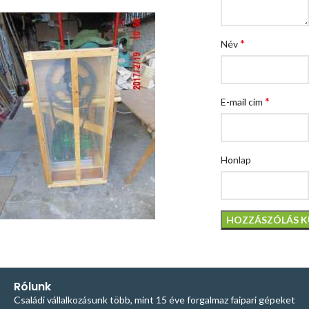
*
Név
*
E-mail cím
Honlap
Rólunk
Családi vállalkozásunk több, mint 15 éve forgalmaz faipari gépeket