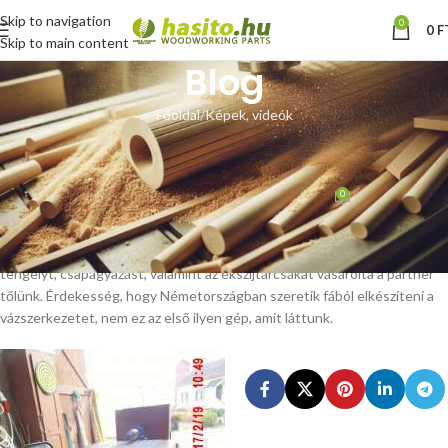
Skip to navigation
0
0
F
Skip to main content
Blog
Főoldal
Képek, videók
KÉPEK, VIDEÓK
Vásárlói fotók
0
Hoffmann Zsolt
Be március 7, 2017
Németországból kaptuk az alábbi képeket. A 70 mm-es hasítókúpot,
tengelyt, csapágyazást, valamint az ékszíjtárcsákat vásárolta a partner
tőlünk. Érdekesség, hogy Németországban szeretik fából elkészíteni a
vázszerkezetet, nem ez az első ilyen gép, amit láttunk.