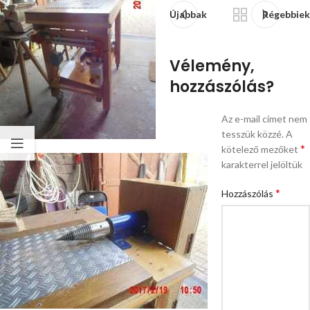
Újabbak
Régebbie
Vélemény,
hozzászólás?
Az e-mail címet nem
tesszük közzé.
A
*
kötelező mezőket
karakterrel jelöltük
*
Hozzászólás