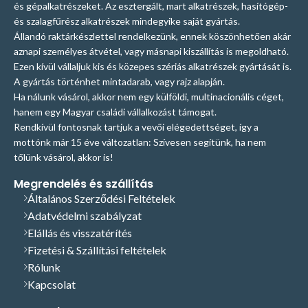
és gépalkatrészeket. Az esztergált, mart alkatrészek, hasítógép-
és szalagfűrész alkatrészek mindegyike saját gyártás.
Állandó raktárkészlettel rendelkezünk, ennek köszönhetően akár
aznapi személyes átvétel, vagy másnapi kiszállítás is megoldható.
Ezen kívül vállaljuk kis és közepes szériás alkatrészek gyártását is.
A gyártás történhet mintadarab, vagy rajz alapján.
Ha nálunk vásárol, akkor nem egy külföldi, multinacionális céget,
hanem egy Magyar családi vállalkozást támogat.
Rendkívül fontosnak tartjuk a vevői elégedettséget, így a
mottónk már 15 éve változatlan: Szívesen segítünk, ha nem
tőlünk vásárol, akkor is!
Megrendelés és szállítás
Általános Szerződési Feltételek
Adatvédelmi szabályzat
Elállás és visszatérítés
Fizetési & Szállítási feltételek
Rólunk
Kapcsolat