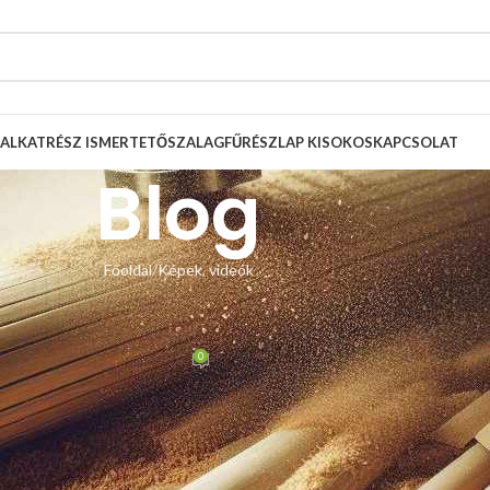
ALKATRÉSZ ISMERTETŐ
SZALAGFŰRÉSZLAP KISOKOS
KAPCSOLAT
Blog
Főoldal
Képek, videók
, VIDEÓK
ói videó
0
solt
Be szeptember 19, 2013