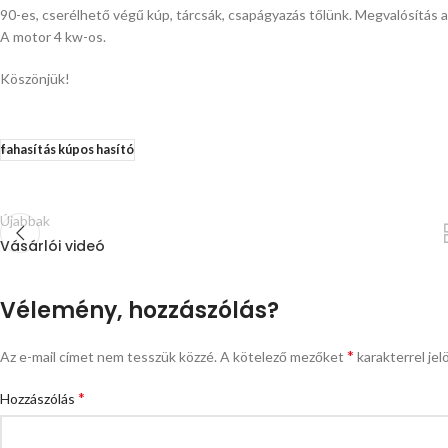
90-es, cserélhető végű kúp, tárcsák, csapágyazás tőlünk. Megvalósítás a 
A motor 4 kw-os.
Köszönjük!
fahasítás kúpos hasító
Újabbak
Vásárlói videó
Vélemény, hozzászólás?
*
Az e-mail címet nem tesszük közzé.
A kötelező mezőket
karakterrel jel
*
Hozzászólás