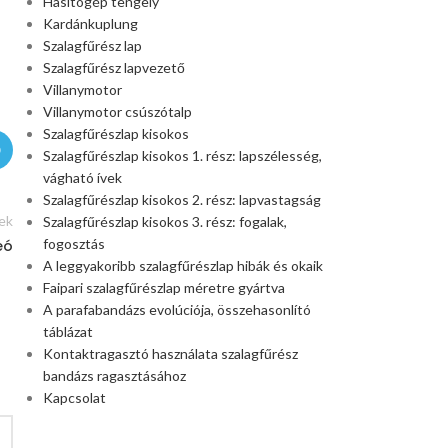
Hasítógép tengely
Kardánkuplung
Szalagfűrész lap
Szalagfűrész lapvezető
Villanymotor
Villanymotor csúszótalp
Szalagfűrészlap kisokos
Szalagfűrészlap kisokos 1. rész: lapszélesség,
vágható ívek
Szalagfűrészlap kisokos 2. rész: lapvastagság
ek
Szalagfűrészlap kisokos 3. rész: fogalak,
fogosztás
eó
A leggyakoribb szalagfűrészlap hibák és okaik
Faipari szalagfűrészlap méretre gyártva
A parafabandázs evolúciója, összehasonlító
táblázat
Kontaktragasztó használata szalagfűrész
bandázs ragasztásához
Kapcsolat