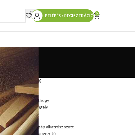
0
BELÉPÉS / REGISZTRÁCIÓ
TERMÉKEINK
Hasítókúp
Hasítókúp póthegy
Hasítógép tengely
Ékszíjtárcsa
Csapágy
Kúpos hasítógép alkatrész szett
Szalagfűrész lapvezető