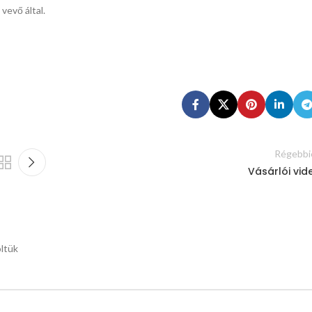
vevő által.
Régebbi
Vásárlói vid
öltük