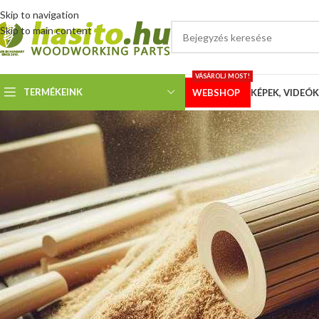
Skip to navigation
Skip to main content
VÁSÁROLJ MOST!
TERMÉKEINK
WEBSHOP
KÉPEK, VIDEÓK
KÉPEK
Vásárl
Megosztotta
Hoffmann Z
Pécsről kaptuk az alábbi videót:
Gyertyán hasítás!!!