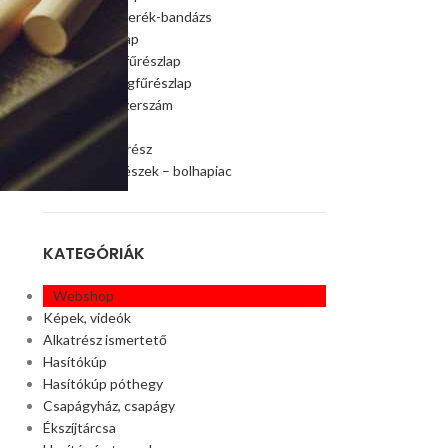
Szalagfűrészkerék-bandázs
Szalagfűrészlap
Faipari szalagfűrészlap
Húsipari szalagfűrészlap
Faipari gép, szerszám
Ágaprító
Offroad alkatrész
Akciós alkatrészek – bolhapiac
KATEGÓRIÁK
Webshop
Képek, videók
Alkatrész ismertető
Hasítókúp
Hasítókúp póthegy
Csapágyház, csapágy
Ékszíjtárcsa