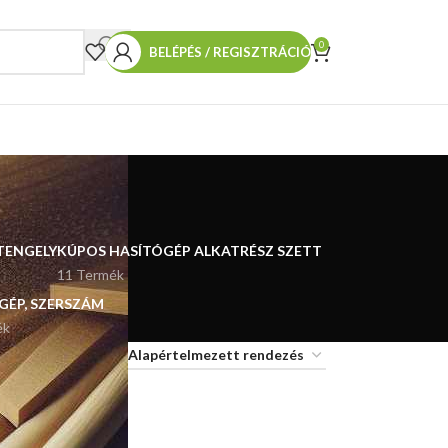
0
BELÉPÉS / REGISZTRÁCIÓ
TENGELY
KÚPOS HASÍTÓGÉP ALKATRÉSZ SZETT
11 Termék
 GÉP, SZERSZÁM
ék
18
24