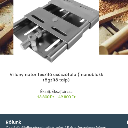
Villanymotor feszítő csúszótalp (monoblokk
rögzítő talp)
Ékszíj
,
Ékszíjtárcsa
13 800
Ft
–
49 800
Ft
Rólunk
Családi vállalkozásunk több, mint 15 éve forgalmaz faipari