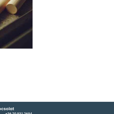
csolat
+36 20 931 2694