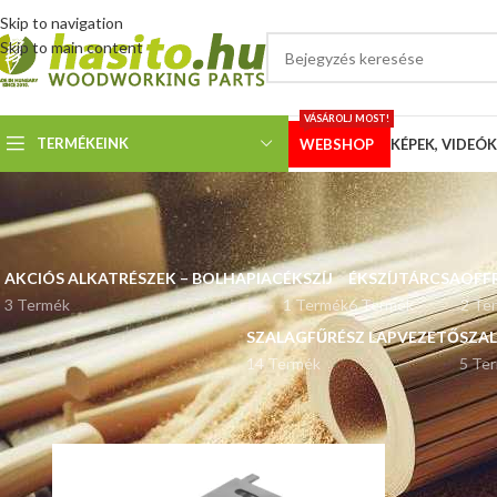
Skip to navigation
Skip to main content
VÁSÁROLJ MOST!
TERMÉKEINK
WEBSHOP
KÉPEK, VIDEÓK
AKCIÓS ALKATRÉSZEK – BOLHAPIAC
ÉKSZÍJ
ÉKSZÍJTÁRCSA
OFF
3 Termék
1 Termék
6 Termék
2 Te
SZALAGFŰRÉSZ LAPVEZETŐ
SZA
14 Termék
5 Te
Kezdőlap
Villanymotor méret termék
160 / 180