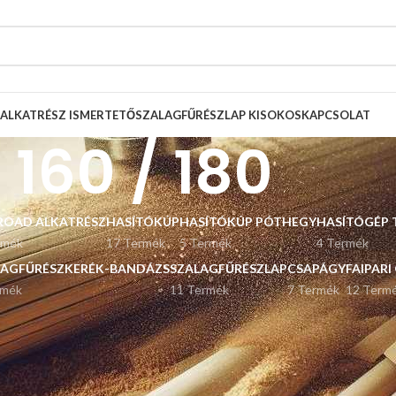
ALKATRÉSZ ISMERTETŐ
SZALAGFŰRÉSZLAP KISOKOS
KAPCSOLAT
160 / 180
ROAD ALKATRÉSZ
HASÍTÓKÚP
HASÍTÓKÚP PÓTHEGY
HASÍTÓGÉP 
rmék
17 Termék
5 Termék
4 Termék
LAGFŰRÉSZKERÉK-BANDÁZS
SZALAGFŰRÉSZLAP
CSAPÁGY
FAIPARI
rmék
11 Termék
7 Termék
12 Term
Listázás
9
12