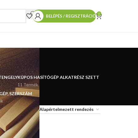
0
BELÉPÉS / REGISZTRÁCIÓ
TENGELY
KÚPOS HASÍTÓGÉP ALKATRÉSZ SZETT
11 Termék
 GÉP, SZERSZÁM
ék
18
24