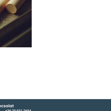
csolat
+36 20 931 2694