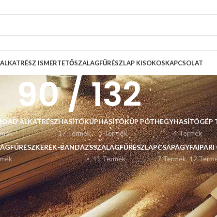
ALKATRÉSZ ISMERTETŐ
SZALAGFŰRÉSZLAP KISOKOS
KAPCSOLAT
90 / 132
ROAD ALKATRÉSZ
HASÍTÓKÚP
HASÍTÓKÚP PÓTHEGY
HASÍTÓGÉP 
rmék
17 Termék
5 Termék
4 Termék
LAGFŰRÉSZKERÉK-BANDÁZS
SZALAGFŰRÉSZLAP
CSAPÁGY
FAIPARI
rmék
11 Termék
7 Termék
12 Term
Listázás
9
12