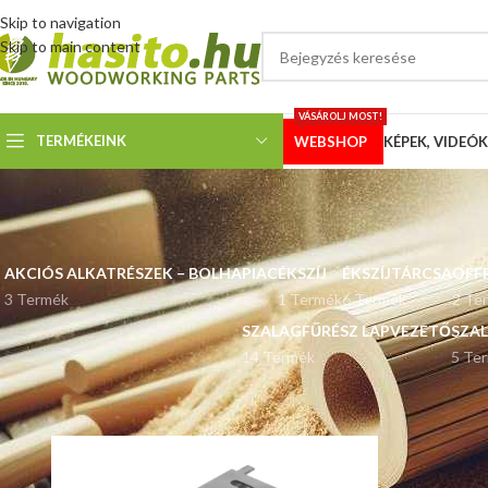
Skip to navigation
Skip to main content
VÁSÁROLJ MOST!
TERMÉKEINK
WEBSHOP
KÉPEK, VIDEÓK
AKCIÓS ALKATRÉSZEK – BOLHAPIAC
ÉKSZÍJ
ÉKSZÍJTÁRCSA
OFF
3 Termék
1 Termék
6 Termék
2 Te
SZALAGFŰRÉSZ LAPVEZETŐ
SZA
14 Termék
5 Te
Kezdőlap
Villanymotor méret termék
90 / 132