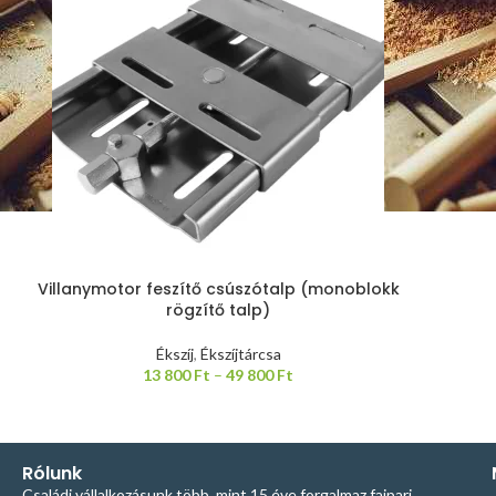
Villanymotor feszítő csúszótalp (monoblokk
rögzítő talp)
Ékszíj
,
Ékszíjtárcsa
13 800
Ft
–
49 800
Ft
Rólunk
Családi vállalkozásunk több, mint 15 éve forgalmaz faipari