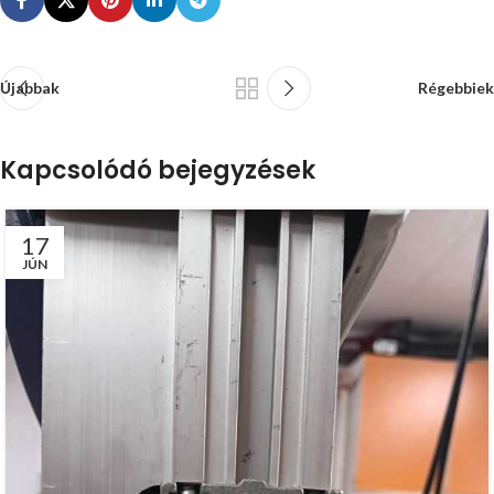
Újabbak
Régebbiek
Kapcsolódó bejegyzések
17
JÚN