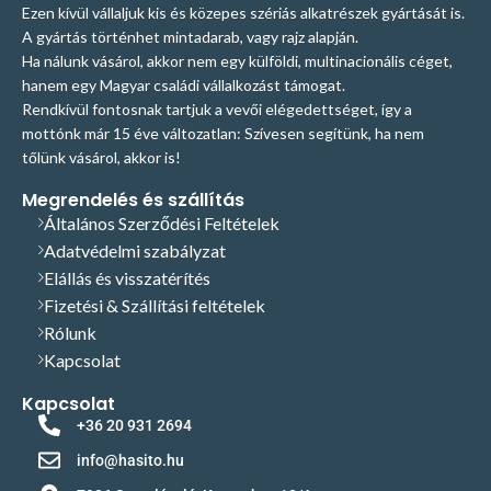
Ezen kívül vállaljuk kis és közepes szériás alkatrészek gyártását is.
A gyártás történhet mintadarab, vagy rajz alapján.
Ha nálunk vásárol, akkor nem egy külföldi, multinacionális céget,
hanem egy Magyar családi vállalkozást támogat.
Rendkívül fontosnak tartjuk a vevői elégedettséget, így a
mottónk már 15 éve változatlan: Szívesen segítünk, ha nem
tőlünk vásárol, akkor is!
Megrendelés és szállítás
Általános Szerződési Feltételek
Adatvédelmi szabályzat
Elállás és visszatérítés
Fizetési & Szállítási feltételek
Rólunk
Kapcsolat
Kapcsolat
+36 20 931 2694
info@hasito.hu