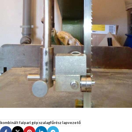
kombinált faipari gép
szalagfűrész lapvezető