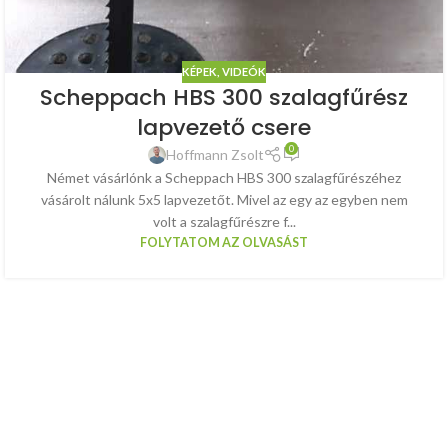
KÉPEK, VIDEÓK
Scheppach HBS 300 szalagfűrész
lapvezető csere
0
Hoffmann Zsolt
Német vásárlónk a Scheppach HBS 300 szalagfűrészéhez
vásárolt nálunk 5x5 lapvezetőt. Mivel az egy az egyben nem
volt a szalagfűrészre f...
FOLYTATOM AZ OLVASÁST